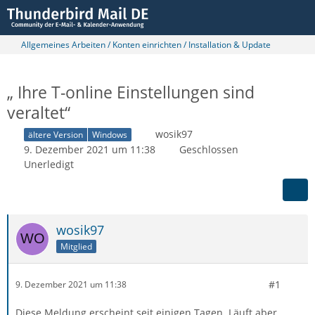
Allgemeines Arbeiten / Konten einrichten / Installation & Update
„ Ihre T-online Einstellungen sind
veraltet“
wosik97
ältere Version
Windows
9. Dezember 2021 um 11:38
Geschlossen
Unerledigt
wosik97
Mitglied
#1
9. Dezember 2021 um 11:38
Diese Meldung erscheint seit einigen Tagen. Läuft aber