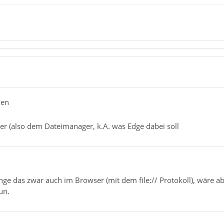
hen
r (also dem Dateimanager, k.A. was Edge dabei soll
nge das zwar auch im Browser (mit dem file:// Protokoll), wäre a
un.