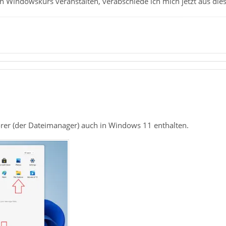
en Windowskurs veranstalten, verabschiede ich mich jetzt aus di
lorer (der Dateimanager) auch in Windows 11 enthalten.