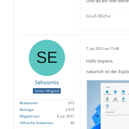
Und da wir hier kein
Gruß Micha
7. Juli 2023 um 15:48
Hallo tiopaco,
natürlich ist der Exp
Sehvornix
Senior-Mitglied
Reaktionen
915
Beiträge
2.619
Mitglied seit
6. Jul. 2017
Hilfreiche Antworten
40