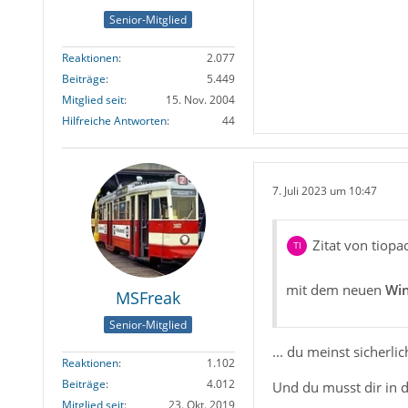
Senior-Mitglied
Reaktionen
2.077
Beiträge
5.449
Mitglied seit
15. Nov. 2004
Hilfreiche Antworten
44
7. Juli 2023 um 10:47
Zitat von tiopa
mit dem neuen
Wi
MSFreak
Senior-Mitglied
... du meinst sicherli
Reaktionen
1.102
Beiträge
4.012
Und du musst dir in 
Mitglied seit
23. Okt. 2019