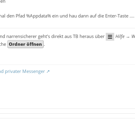
hen
mal den Pfad %Appdata% ein und hau dann auf die Enter-Taste ....
nd narrensicherer geht's direkt aus TB heraus über
Hilfe
→
W
äche
Ordner öffnen
.
nd privater Messenger