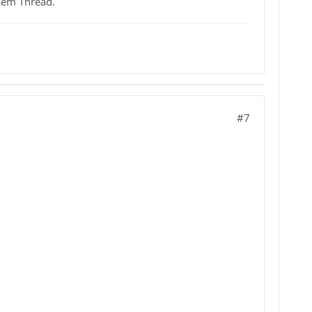
esem Thread.
#7