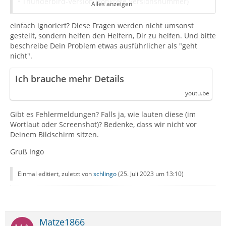
• Thunderbird-Version (konkrete Versionsnummer)
Alles anzeigen
einfach ignoriert? Diese Fragen werden nicht umsonst
• Betriebssystem + Version
gestellt, sondern helfen den Helfern, Dir zu helfen. Und bitte
beschreibe Dein Problem etwas ausführlicher als "geht
• Kontenart (POP / IMAP)
nicht".
• Postfachanbieter (z.B. GMX)
Ich brauche mehr Details
youtu.be
• Eingesetzte Antivirensoftware
Gibt es Fehlermeldungen? Falls ja, wie lauten diese (im
• Firewall (Betriebssystem-intern/Externe Software)
Wortlaut oder Screenshot)? Bedenke, dass wir nicht vor
Deinem Bildschirm sitzen.
• Router-Modellbezeichnung (bei Sende-Problemen)
Gruß Ingo
Einmal editiert, zuletzt von
schlingo
(
25. Juli 2023 um 13:10
)
Matze1866