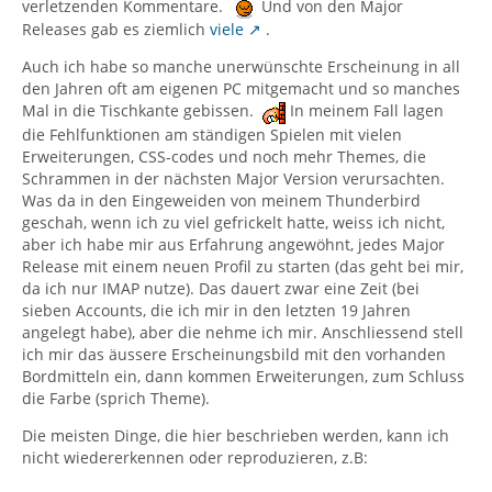
verletzenden Kommentare.
Und von den Major
Releases gab es ziemlich
viele
.
Auch ich habe so manche unerwünschte Erscheinung in all
den Jahren oft am eigenen PC mitgemacht und so manches
Mal in die Tischkante gebissen.
In meinem Fall lagen
die Fehlfunktionen am ständigen Spielen mit vielen
Erweiterungen, CSS-codes und noch mehr Themes, die
Schrammen in der nächsten Major Version verursachten.
Was da in den Eingeweiden von meinem Thunderbird
geschah, wenn ich zu viel gefrickelt hatte, weiss ich nicht,
aber ich habe mir aus Erfahrung angewöhnt, jedes Major
Release mit einem neuen Profil zu starten (das geht bei mir,
da ich nur IMAP nutze). Das dauert zwar eine Zeit (bei
sieben Accounts, die ich mir in den letzten 19 Jahren
angelegt habe), aber die nehme ich mir. Anschliessend stell
ich mir das äussere Erscheinungsbild mit den vorhanden
Bordmitteln ein, dann kommen Erweiterungen, zum Schluss
die Farbe (sprich Theme).
Die meisten Dinge, die hier beschrieben werden, kann ich
nicht wiedererkennen oder reproduzieren, z.B: