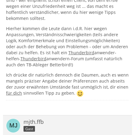
sind - wer empfiehlt schon einen Client, von dem er/sie
wegen einer Unzufriedenheit weg ist ... das macht es
hoffentlich verständlicher, wenn du hier wenige Tipps
bekommen solltest.
Hierher kommen die Leute dann i.d.R. hier wegen
Anpassungen, Verständnisschwierigkeiten (teils andere
Logik, Komfortmerkmale und Einstellungsmöglichkeiten)
oder auch der Behebung von Problemen - oder um Anderen
dabei zu helfen. Es ist halt ein
Thunderbird
anwender-
helfen-
Thunderbird
anwendern-Forum (umfasst natürlich
auch den TB-Ableger Betterbird!)
Ich drücke dir natürlich dennoch die Daumen, auch es wenn
mangels präziser Angabe deiner Präferenzen auch abseits
der zuvor erwähnten Umstände fast unmöglich ist, dir einen
für dich
sinnvollen Tipp zu geben.
mjth.ffb
Gast