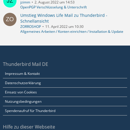
jzimm
2. August 2022 um 14:53
OpenPGP Verschlüsselung & Unterschrift
Umstieg Windows Life Mail zu Thunderbird -
Schnellansicht
ZORROSHOP
11. April 2022 um 10:30
Allgemeines Arbeiten / Konten einrichten / Installation & Update
Thunderbird Mail DE
Impressum & Kontakt
Datenschutzerklärung
Einsatz von Cookies
Nutzungsbedingungen
Spendenaufruf für Thunderbird
Hilfe zu dieser Webseite