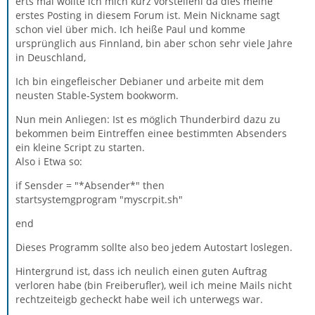
erts mal wollte ich mich kurz vorstellenl da dies meine
erstes Posting in diesem Forum ist. Mein Nickname sagt
schon viel über mich. Ich heiße Paul und komme
ursprünglich aus Finnland, bin aber schon sehr viele Jahre
in Deuschland,
Ich bin eingefleischer Debianer und arbeite mit dem
neusten Stable-System bookworm.
Nun mein Anliegen: Ist es möglich Thunderbird dazu zu
bekommen beim Eintreffen einee bestimmten Absenders
ein kleine Script zu starten.
Also i Etwa so:
if Sensder = "*Absender*" then
startsystemgprogram "myscrpit.sh"
end
Dieses Programm sollte also beo jedem Autostart loslegen.
Hintergrund ist, dass ich neulich einen guten Auftrag
verloren habe (bin Freiberufler), weil ich meine Mails nicht
rechtzeiteigb gecheckt habe weil ich unterwegs war.