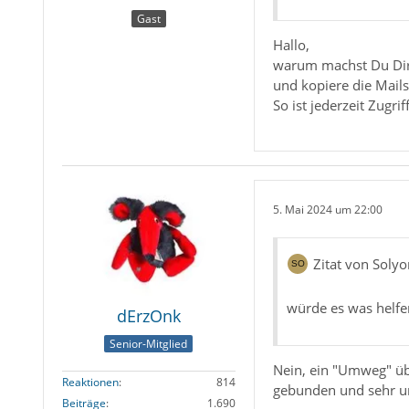
Gast
Hallo,
warum machst Du Dir d
und kopiere die Mail
So ist jederzeit Zugr
5. Mai 2024 um 22:00
Zitat von Soly
würde es was helfe
dErzOnk
Senior-Mitglied
Nein, ein "Umweg" üb
Reaktionen
814
gebunden und sehr un
Beiträge
1.690