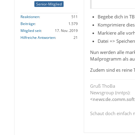
Senior-Mitglied
Begebe dich in TB
Reaktionen
511
Beiträge
1.579
Komprimiere dies
Mitglied seit
17. Nov. 2019
Markiere alle vor
Hilfreiche Antworten
21
Datei => Speichern
Nun werden alle marki
Mailprogramm als auc
Zudem sind es reine T
Gruß ThoBa
Newsgroup (nntps):
<news:de.comm.soft
Schaut doch einfach 