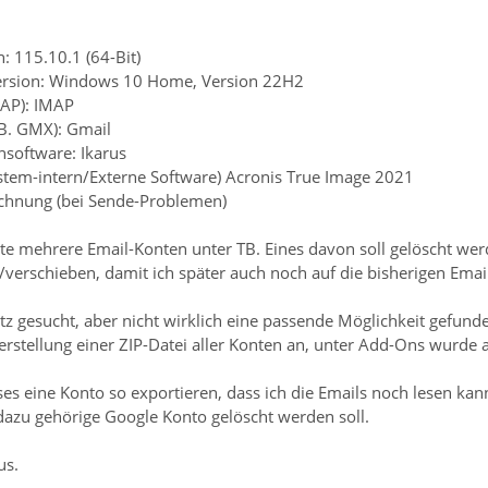
: 115.10.1 (64-Bit)
Version: Windows 10 Home, Version 22H2
MAP): IMAP
.B. GMX): Gmail
ensoftware: Ikarus
ystem-intern/Externe Software) Acronis True Image 2021
ichnung (bei Sende-Problemen)
te mehrere Email-Konten unter TB. Eines davon soll gelöscht wer
verschieben, damit ich später auch noch auf die bisherigen Email
z gesucht, aber nicht wirklich eine passende Möglichkeit gefund
Herstellung einer ZIP-Datei aller Konten an, unter Add-Ons wurde 
es eine Konto so exportieren, dass ich die Emails noch lesen kan
 dazu gehörige Google Konto gelöscht werden soll.
us.