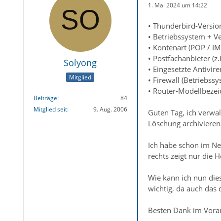
1. Mai 2024 um 14:22
• Thunderbird-Version
• Betriebssystem + 
• Kontenart (POP / I
• Postfachanbieter (z
Solyong
• Eingesetzte Antivir
Mitglied
• Firewall (Betriebss
• Router-Modellbeze
Beiträge
84
Mitglied seit
9. Aug. 2006
Guten Tag, ich verwal
Löschung archivieren/
Ich habe schon im Net
rechts zeigt nur die 
Wie kann ich nun dies
wichtig, da auch das
Besten Dank im Vora