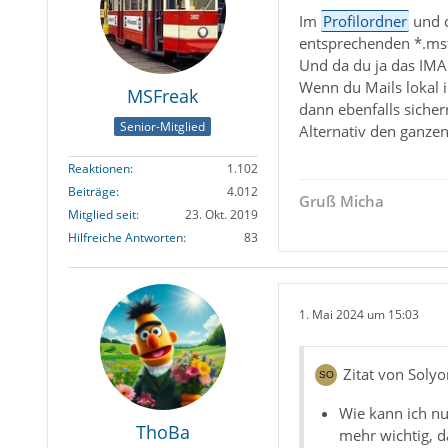
Im
Profilordner
und 
entsprechenden *.msf
Und da du ja das IMAP
Wenn du Mails lokal 
MSFreak
dann ebenfalls sicher
Senior-Mitglied
Alternativ den ganzen 
Reaktionen
1.102
Beiträge
4.012
Gruß Micha
Mitglied seit
23. Okt. 2019
Hilfreiche Antworten
83
1. Mai 2024 um 15:03
Zitat von Soly
Wie kann ich nu
ThoBa
mehr wichtig, d