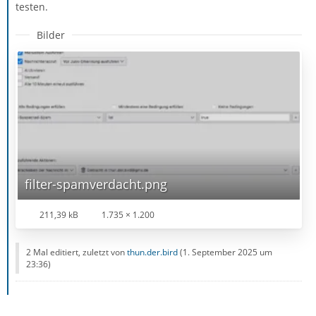
testen.
Bilder
filter-spamverdacht.png
211,39 kB
1.735 × 1.200
2 Mal editiert, zuletzt von
thun.der.bird
(
1. September 2025 um
23:36
)