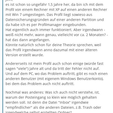
es ist schon so ungefähr 1,5 Jahre her, da bin ich mit dem
Profil von einem Rechner mit XP auf einen anderen Rechner
mit Win 7 umgestiegen. Das Profil liegt sowieso aus
Datensicherungsgründen auf einer anderen Partition und
da habe ich es per Profilmanager eingebunden.
Hat eigentlich auch immer funktioniert. Aber irgendwann -
weiß nicht mehr, wann genau, vielleicht vor ca. 2 Monaten? -
hat das dann angefangen.
Könnte natürlich schon für deine Theorie sprechen, weil
das Profil irgendwann anno dazumal mit einer älteren
Version erstellt wurde.
Andererseits ist mein Profil auch schon einige (würde fast
sagen "viele") Jahre alt und da tritt der Fehler nicht auf.
Und auf dem PC, wo das Problem auftritt, gibt es noch einen
anderen Benutzer (mit eigenem Windows Benutzerkonto),
bei dem das Problem auch nicht auftritt.
Nochmal was anderes: Was ich auch nicht verstehe, ist,
warum der Posteingang so klein wie möglich gehalten
werden soll. Ist denn die Datei "Inbox" irgendwie
"empfindlicher" als die anderen Dateien, z.B. Trash oder
irgendwelche selbst erstellten Ordner?