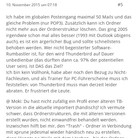
#5
10. November 2015 um 07:18
Ich habe im globalen Posteingang maximal 50 Mails und das
gleiche Problem (nur POP3). Zusätzlich kann ich Ordner
nicht mehr aus der Ordnerstruktur löschen. Das ging 2005
irgendwie schon mal alles besser (1993 mit Outlook übigens
auch), es ist ein ärgerlicher Bug und sollte schnellstens
behoben werden. Wer nicht begeisterter Software-
Rumbastler ist, für den wird Thunderbird auf Dauer
unbedienbar (das dürften dann ca. 97% der potentiellen
User sein). Ist DAS das Ziel?
Ich bin kein Vollhonk, habe aber noch den Bezug zu Nicht-
Fachleuten, und als Trainer für PC-Führerscheine muss ich
feststellen: von Thunderbird muss man derzeit leider
abraten. Er frustriert die Leute.
@ Moki: Du hast nicht zufällig ein Profil einer älteren TB-
Version in die aktuelle importiert (händisch)? Ich vermute
schwer, dass Ordnerstrukturen, die mit älteren Versionen
erstellt wurden, nicht einwandfrei behandelt werden.
Inzwischen hilft bei mir, den "Trash" - Ordner in Verbindung
mit xprune jedesmal wieder händisch neu zu erstellen,