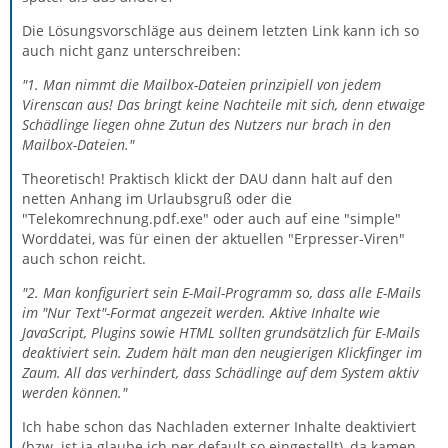
Die Lösungsvorschläge aus deinem letzten Link kann ich so
auch nicht ganz unterschreiben:
"1. Man nimmt die Mailbox-Dateien prinzipiell von jedem
Virenscan aus! Das bringt keine Nachteile mit sich, denn etwaige
Schädlinge liegen ohne Zutun des Nutzers nur brach in den
Mailbox-Dateien.
"
Theoretisch! Praktisch klickt der DAU dann halt auf den
netten Anhang im Urlaubsgruß oder die
"Telekomrechnung.pdf.exe" oder auch auf eine "simple"
Worddatei, was für einen der aktuellen "Erpresser-Viren"
auch schon reicht.
"2. Man konfiguriert sein E-Mail-Programm so, dass alle E-Mails
im "Nur Text"-Format angezeit werden. Aktive Inhalte wie
JavaScript, Plugins sowie HTML sollten grundsätzlich für E-Mails
deaktiviert sein. Zudem hält man den neugierigen Klickfinger im
Zaum. All das verhindert, dass Schädlinge auf dem System aktiv
werden können."
Ich habe schon das Nachladen externer Inhalte deaktiviert
(bzw. ist ja glaube ich per default so eingestellt), da kamen