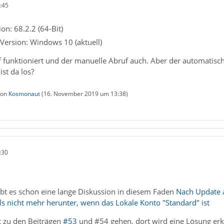
:45
on: 68.2.2 (64-Bit)
Version: Windows 10 (aktuell)
f funktioniert und der manuelle Abruf auch. Aber der automatisch
ist da los?
 von
Kosmonaut
(
16. November 2019 um 13:38
)
:30
bt es schon eine lange Diskussion in diesem Faden
Nach Update a
s nicht mehr herunter, wenn das Lokale Konto "Standard" ist
t zu den Beiträgen
#53
und #54 gehen, dort wird eine Lösung erkl