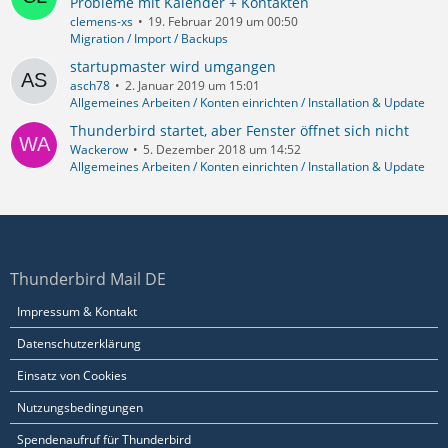
Probleme mit Kalender + Kontakten
clemens-xs
19. Februar 2019 um 00:50
Migration / Import / Backups
startupmaster wird umgangen
asch78
2. Januar 2019 um 15:01
Allgemeines Arbeiten / Konten einrichten / Installation & Update
Thunderbird startet, aber Fenster öffnet sich nicht
Wackerow
5. Dezember 2018 um 14:52
Allgemeines Arbeiten / Konten einrichten / Installation & Update
Thunderbird Mail DE
Impressum & Kontakt
Datenschutzerklärung
Einsatz von Cookies
Nutzungsbedingungen
Spendenaufruf für Thunderbird