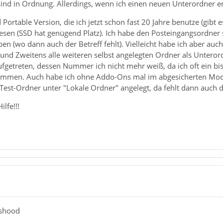
nd in Ordnung. Allerdings, wenn ich einen neuen Unterordner erste
d Portable Version, die ich jetzt schon fast 20 Jahre benutze (gibt
sen (SSD hat genügend Platz). Ich habe den Posteingangsordner 
n (wo dann auch der Betreff fehlt). Vielleicht habe ich aber auc
 und Zweitens alle weiteren selbst angelegten Ordner als Unteror
ufgetreten, dessen Nummer ich nicht mehr weiß, da ich oft ein b
ommen. Auch habe ich ohne Addo-Ons mal im abgesicherten Modus 
est-Ordner unter "Lokale Ordner" angelegt, da fehlt dann auch d
ilfe!!!
nshood