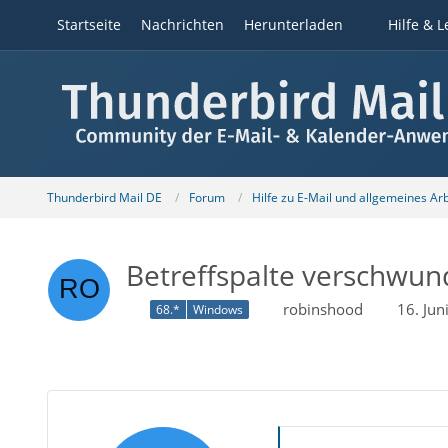
Startseite
Nachrichten
Herunterladen
Hilfe & L
Thunderbird Mail DE
Forum
Hilfe zu E-Mail und allgemeines Ar
Betreffspalte verschwu
robinshood
16. Ju
68.*
Windows