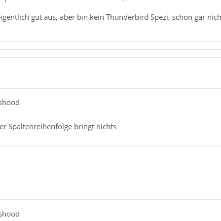
gentlich gut aus, aber bin kein Thunderbird Spezi, schon gar nic
nshood
r Spaltenreihenfolge bringt nichts
nshood