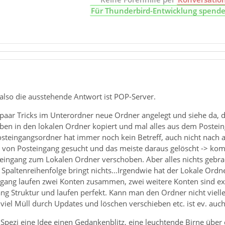
Für Thunderbird-Entwicklung spend
 also die ausstehende Antwort ist POP-Server.
n paar Tricks im Unterordner neue Ordner angelegt und siehe da, 
en in den lokalen Ordner kopiert und mal alles aus dem Posteinga
Posteingangsordner hat immer noch kein Betreff, auch nicht nach 
 von Posteingang gesucht und das meiste daraus gelöscht -> komp
ingang zum Lokalen Ordner verschoben. Aber alles nichts gebrach
Spaltenreihenfolge bringt nichts...Irgendwie hat der Lokale Ordn
gang laufen zwei Konten zusammen, zwei weitere Konten sind ext
g Struktur und laufen perfekt. Kann man den Ordner nicht viellei
viel Müll durch Updates und löschen verschieben etc. ist ev. auch
 Spezi eine Idee einen Gedankenblitz, eine leuchtende Birne übe