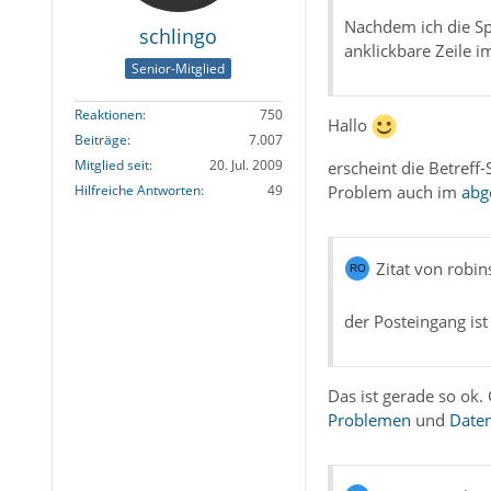
Nachdem ich die Spa
schlingo
anklickbare Zeile 
Senior-Mitglied
Reaktionen
750
Hallo
Beiträge
7.007
Mitglied seit
20. Jul. 2009
erscheint die Betref
Problem auch im
abg
Hilfreiche Antworten
49
Zitat von robi
der Posteingang is
Das ist gerade so ok.
Problemen
und
Daten