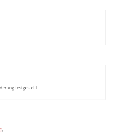
erung festgestellt.
n
!