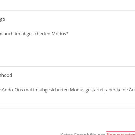
ngo
em auch im abgesicherten Modus?
nshood
 Addo-Ons mal im abgesicherten Modus gestartet, aber keine Änd
Keine Forenhilfe per
Konversatio