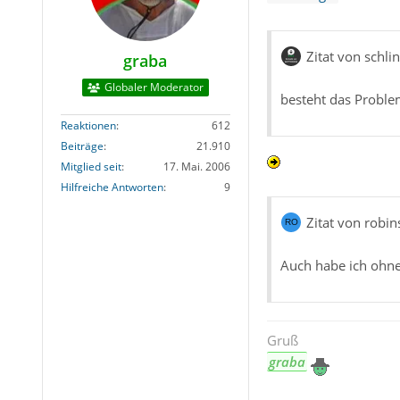
Zitat von schli
graba
Globaler Moderator
besteht das Probl
Reaktionen
612
Beiträge
21.910
Mitglied seit
17. Mai. 2006
Hilfreiche Antworten
9
Zitat von robi
Auch habe ich ohne
Gruß
graba