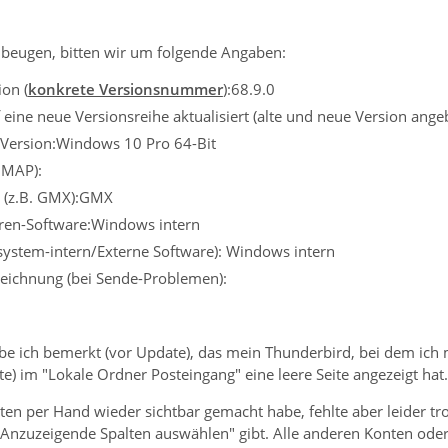
beugen, bitten wir um folgende Angaben:
on (
konkrete Versionsnummer
):68.9.0
eine neue Versionsreihe aktualisiert (alte und neue Version ange
 Version:Windows 10 Pro 64-Bit
IMAP):
r (z.B. GMX):GMX
iren-Software:Windows intern
ssystem-intern/Externe Software): Windows intern
eichnung (bei Sende-Problemen):
be ich bemerkt (vor Update), das mein Thunderbird, bei dem ich
te) im "Lokale Ordner Posteingang" eine leere Seite angezeigt hat.
en per Hand wieder sichtbar gemacht habe, fehlte aber leider trot
 "Anzuzeigende Spalten auswählen" gibt. Alle anderen Konten oder