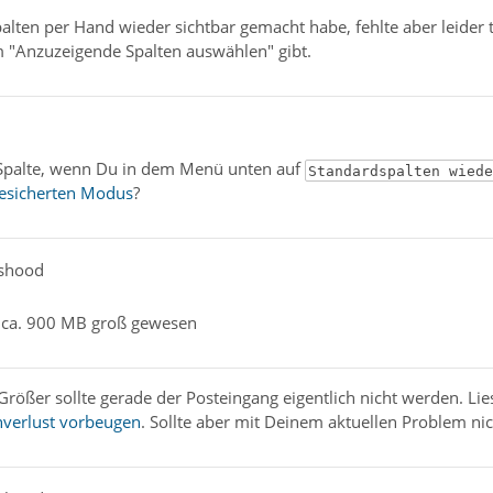
lten per Hand wieder sichtbar gemacht habe, fehlte aber leider tr
im "Anzuzeigende Spalten auswählen" gibt.
f-Spalte, wenn Du in dem Menü unten auf
Standardspalten wiede
esicherten Modus
?
nshood
t ca. 900 MB groß gewesen
 Größer sollte gerade der Posteingang eigentlich nicht werden. Li
verlust vorbeugen
. Sollte aber mit Deinem aktuellen Problem ni