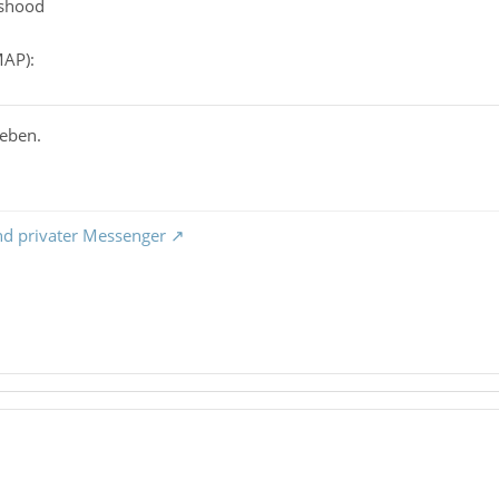
nshood
MAP):
eben.
nd privater Messenger