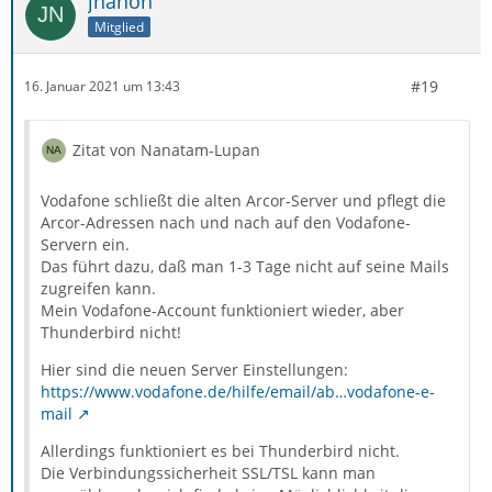
jnanon
manuell zu ändern, fiel mir das Thema Sicherheit auf:
Mitglied
Vodafone verlangt nach der Migration für Pop3 die
#19
16. Januar 2021 um 13:43
Server-Einstellung
Ports (verschlüsselt) SSL: 995 TLS: 110
Zitat von Nanatam-Lupan
Genau diese Einstellungen kann ich in den Feldern aber
Vodafone schließt die alten Arcor-Server und pflegt die
nicht vornehmen. (Siehe Screen)
Arcor-Adressen nach und nach auf den Vodafone-
Servern ein.
Das führt dazu, daß man 1-3 Tage nicht auf seine Mails
zugreifen kann.
Mein Vodafone-Account funktioniert wieder, aber
Thunderbird nicht!
Hier sind die neuen Server Einstellungen:
https://www.vodafone.de/hilfe/email/ab…vodafone-e-
mail
Allerdings funktioniert es bei Thunderbird nicht.
Die Verbindungssicherheit SSL/TSL kann man