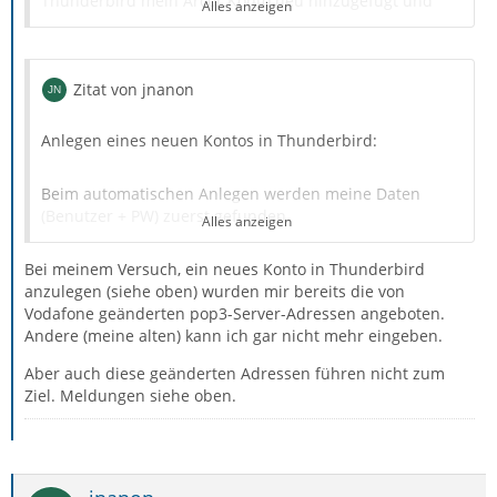
Thunderbird mein Arcor.Konto neu hinzugefügt und
Alles anzeigen
war überrascht, dass der Servername anders heißt,
nämlich imap.vodafonemail.de.
Zitat von jnanon
SSL/TSL Port 993
Anlegen eines neuen Kontos in Thunderbird:
Authentifizierungsmethode: Passwort normal
Beim automatischen Anlegen werden meine Daten
Entsprechend für POP
(Benutzer + PW) zuerst gefunden,
Alles anzeigen
pop3.vodafonemail.de
Bei meinem Versuch, ein neues Konto in Thunderbird
(Anzeige: “Einstellungen wurden bei Ihrem Anbieter des
anzulegen (siehe oben) wurden mir bereits die von
E-Mail-Diensts gefunden”).
SSL/TLS Port 995
Vodafone geänderten pop3-Server-Adressen angeboten.
Andere (meine alten) kann ich gar nicht mehr eingeben.
Nach dem Bestätigen mit Fertig, kommt die Anzeige:
Deine Mailadresse/Benutzername bleiben natürlich die
Aber auch diese geänderten Adressen führen nicht zum
mit @arcor.de
Ziel. Meldungen siehe oben.
“Anmeldung auf dem Server fehlgeschlagen. Evtl. Sind
Konfiguration, Benutzername oder Password nicht
Gruß
korrekt”.
Beim Versuch, die Einstellungen des neuen Kontos