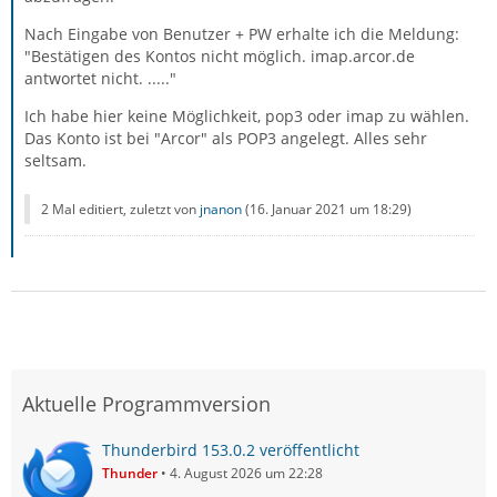
Es finden sich im Netz mehrere Berichte, wonach diese
Umstellung bei manchen Kunden zu Problemen geführt
Nach Eingabe von Benutzer + PW erhalte ich die Meldung:
hat, unabhängig vom verwendeten Mailclient. Auch hier
"Bestätigen des Kontos nicht möglich. imap.arcor.de
im Forum war erst kürzlich jemand.
antwortet nicht. ....."
Ich habe hier keine Möglichkeit, pop3 oder imap zu wählen.
Das Konto ist bei "Arcor" als POP3 angelegt. Alles sehr
Zitat von jnanon
seltsam.
Das Forums-Thema “Provider Arcor-Vodafone: Mail-
2 Mal editiert, zuletzt von
jnanon
(
16. Januar 2021 um 18:29
)
Server pop3.arcor.de antwortet: internal server
error” sagt zwar, mehrmals probieren und es liegt
am Provider.
Das war er vielleicht.
Aktuelle Programmversion
Wenn du verifizieren willst, ob es ein Problem auf
Serverseite ist, probiere es einfach mal mit einem
Thunderbird 153.0.2 veröffentlicht
anderen Mailprogramm, z.B. mit Windows Mail oder
Thunder
4. August 2026 um 22:28
einem am Smartphone (aber nicht mit einer App von