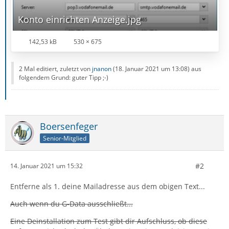
Konto einrichten Anzeige.jpg
142,53 kB
530 × 675
2 Mal editiert, zuletzt von
jnanon
(
18. Januar 2021 um 13:08
) aus
folgendem Grund: guter Tipp ;-)
Boersenfeger
Senior-Mitglied
#2
14. Januar 2021 um 15:32
Entferne als 1. deine Mailadresse aus dem obigen Text...
Auch wenn du G-Data ausschließt...
Eine Deinstallation zum Test gibt dir Aufschluss, ob diese