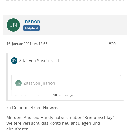
Genau diese Einstellungen kann ich in den Feldern aber
nicht vornehmen. (Siehe Screen)
jnanon
Das Wort verschlüsselt kommt aber nur beim Password
Mitglied
vor, welches ich nur als normal einrichten kann (also
nicht verschlüsselt).
#20
16. Januar 2021 um 13:55
Ob das Port verschlüsselt ist? Kann ich nicht sehen.
Zitat von Susi to visit
Ob hier ein Problem liegt, kann ich nicht beurteilen.
Zitat von jnanon
Alles anzeigen
Seit der gestern mitgeteilten Migration von
Vodafone/Arcor-E-Mail-Konten kommt keine E-Mail
zu Deinem letzten Hinweis:
mehr an.
Mit dem Android Handy habe ich über "Briefumschlag"
Weitere versucht, das Konto neu anzulegen und
abzufragen.