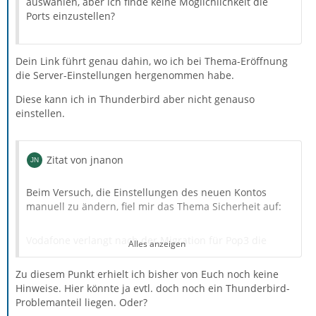
auswählen, aber ich finde keine Möglichlichkeit die
Ports einzustellen?
Dein Link führt genau dahin, wo ich bei Thema-Eröffnung
die Server-Einstellungen hergenommen habe.
Diese kann ich in Thunderbird aber nicht genauso
einstellen.
Zitat von jnanon
Beim Versuch, die Einstellungen des neuen Kontos
manuell zu ändern, fiel mir das Thema Sicherheit auf:
Vodafone verlangt nach der Migration für Pop3 die
Alles anzeigen
Server-Einstellung
Zu diesem Punkt erhielt ich bisher von Euch noch keine
Hinweise. Hier könnte ja evtl. doch noch ein Thunderbird-
Ports (verschlüsselt) SSL: 995 TLS: 110
Problemanteil liegen. Oder?