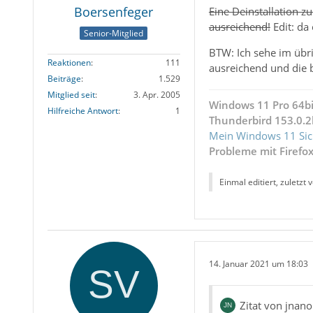
Boersenfeger
Eine Deinstallation zu
ausreichend!
Edit: da 
Senior-Mitglied
BTW: Ich sehe im übri
Reaktionen
111
ausreichend und die 
Beiträge
1.529
Mitglied seit
3. Apr. 2005
Windows 11 Pro 64bi
Hilfreiche Antwort
1
Thunderbird 153.0.2
Mein Windows 11 Sic
Probleme mit Firefo
Einmal editiert, zuletzt 
14. Januar 2021 um 18:03
Zitat von jnan