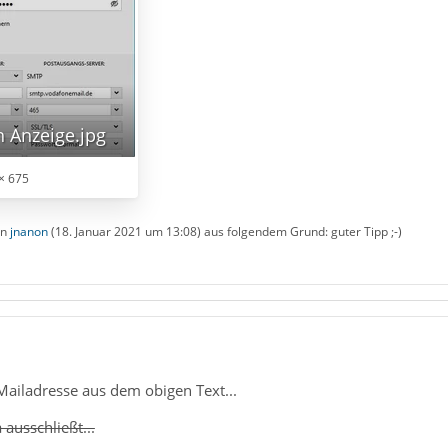
n Anzeige.jpg
× 675
on
jnanon
(
18. Januar 2021 um 13:08
) aus folgendem Grund: guter Tipp ;-)
 Mailadresse aus dem obigen Text...
ausschließt...