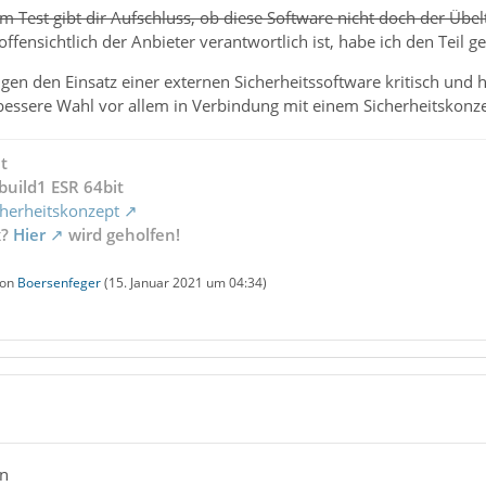
m Test gibt dir Aufschluss, ob diese Software nicht doch der Übelt
offensichtlich der Anbieter verantwortlich ist, habe ich den Teil g
gen den Einsatz einer externen Sicherheitssoftware kritisch und 
bessere Wahl vor allem in Verbindung mit einem Sicherheitskonze
t
build1 ESR 64bit
herheitskonzept
x?
Hier
wird geholfen!
von
Boersenfeger
(
15. Januar 2021 um 04:34
)
on