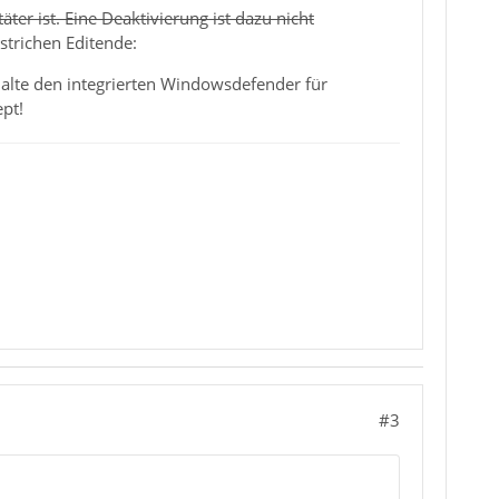
äter ist. Eine Deaktivierung ist dazu nicht
estrichen Editende:
halte den integrierten Windowsdefender für
pt!
#3