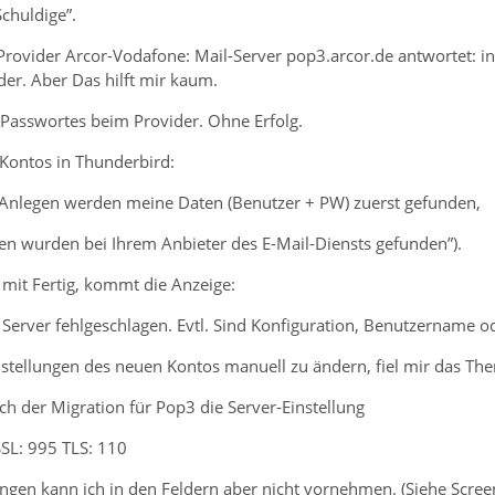
Schuldige”.
ovider Arcor-Vodafone: Mail-Server pop3.arcor.de antwortet: int
der. Aber Das hilft mir kaum.
Passwortes beim Provider. Ohne Erfolg.
Kontos in Thunderbird:
Anlegen werden meine Daten (Benutzer + PW) zuerst gefunden,
gen wurden bei Ihrem Anbieter des E-Mail-Diensts gefunden”).
mit Fertig, kommt die Anzeige:
erver fehlgeschlagen. Evtl. Sind Konfiguration, Benutzername od
stellungen des neuen Kontos manuell zu ändern, fiel mir das The
h der Migration für Pop3 die Server-Einstellung
 SSL: 995 TLS: 110
ngen kann ich in den Feldern aber nicht vornehmen. (Siehe Scree