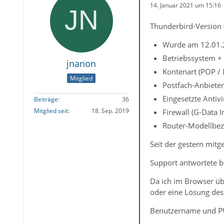
14. Januar 2021 um 15:16
Thunderbird-Version 
Wurde am 12.01.20
Betriebssystem +
jnanon
Kontenart (POP /
Mitglied
Postfach-Anbieter
Eingesetzte Antivi
Beiträge
36
Mitglied seit
18. Sep. 2019
Firewall (G-Data I
Router-Modellbez
Seit der gestern mit
Support antwortete bi
Da ich im Browser üb
oder eine Lösung de
Benutzername und PW