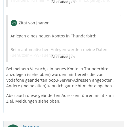
Thunderbird mein Arcor.Konto neu hinzugefügt und
Alles anzeigen
war überrascht, dass der Servername anders heißt,
nämlich imap.vodafonemail.de.
Zitat von jnanon
SSL/TSL Port 993
Anlegen eines neuen Kontos in Thunderbird:
Authentifizierungsmethode: Passwort normal
Beim automatischen Anlegen werden meine Daten
Entsprechend für POP
(Benutzer + PW) zuerst gefunden,
Alles anzeigen
pop3.vodafonemail.de
Bei meinem Versuch, ein neues Konto in Thunderbird
(Anzeige: “Einstellungen wurden bei Ihrem Anbieter des
anzulegen (siehe oben) wurden mir bereits die von
E-Mail-Diensts gefunden”).
SSL/TLS Port 995
Vodafone geänderten pop3-Server-Adressen angeboten.
Andere (meine alten) kann ich gar nicht mehr eingeben.
Nach dem Bestätigen mit Fertig, kommt die Anzeige:
Deine Mailadresse/Benutzername bleiben natürlich die
Aber auch diese geänderten Adressen führen nicht zum
mit @arcor.de
Ziel. Meldungen siehe oben.
“Anmeldung auf dem Server fehlgeschlagen. Evtl. Sind
Konfiguration, Benutzername oder Password nicht
Gruß
korrekt”.
Beim Versuch, die Einstellungen des neuen Kontos