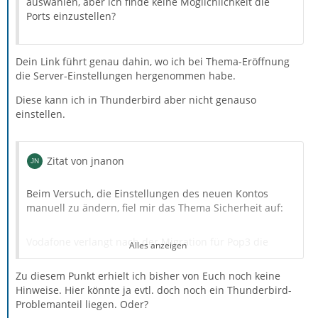
auswählen, aber ich finde keine Möglichlichkeit die
Ports einzustellen?
Dein Link führt genau dahin, wo ich bei Thema-Eröffnung
die Server-Einstellungen hergenommen habe.
Diese kann ich in Thunderbird aber nicht genauso
einstellen.
Zitat von jnanon
Beim Versuch, die Einstellungen des neuen Kontos
manuell zu ändern, fiel mir das Thema Sicherheit auf:
Vodafone verlangt nach der Migration für Pop3 die
Alles anzeigen
Server-Einstellung
Zu diesem Punkt erhielt ich bisher von Euch noch keine
Hinweise. Hier könnte ja evtl. doch noch ein Thunderbird-
Ports (verschlüsselt) SSL: 995 TLS: 110
Problemanteil liegen. Oder?