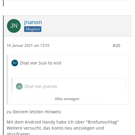
Genau diese Einstellungen kann ich in den Feldern aber
nicht vornehmen. (Siehe Screen)
jnanon
Das Wort verschlüsselt kommt aber nur beim Password
Mitglied
vor, welches ich nur als normal einrichten kann (also
nicht verschlüsselt).
#20
16. Januar 2021 um 13:55
Ob das Port verschlüsselt ist? Kann ich nicht sehen.
Zitat von Susi to visit
Ob hier ein Problem liegt, kann ich nicht beurteilen.
Zitat von jnanon
Alles anzeigen
Seit der gestern mitgeteilten Migration von
Vodafone/Arcor-E-Mail-Konten kommt keine E-Mail
zu Deinem letzten Hinweis:
mehr an.
Mit dem Android Handy habe ich über "Briefumschlag"
Weitere versucht, das Konto neu anzulegen und
abzufragen.