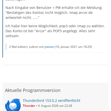
Es finden sich im Netz mehrere Berichte, wonach diese
Umstellung bei manchen Kunden zu Problemen geführt
Nach Eingabe von Benutzer + PW erhalte ich die Meldung:
hat, unabhängig vom verwendeten Mailclient. Auch hier
"Bestätigen des Kontos nicht möglich. imap.arcor.de
im Forum war erst kürzlich jemand.
antwortet nicht. ....."
Ich habe hier keine Möglichkeit, pop3 oder imap zu wählen.
Das Konto ist bei "Arcor" als POP3 angelegt. Alles sehr
Zitat von jnanon
seltsam.
Das Forums-Thema “Provider Arcor-Vodafone: Mail-
2 Mal editiert, zuletzt von
jnanon
(
16. Januar 2021 um 18:29
)
Server pop3.arcor.de antwortet: internal server
error” sagt zwar, mehrmals probieren und es liegt
am Provider.
Das war er vielleicht.
Aktuelle Programmversion
Wenn du verifizieren willst, ob es ein Problem auf
Serverseite ist, probiere es einfach mal mit einem
Thunderbird 153.0.2 veröffentlicht
anderen Mailprogramm, z.B. mit Windows Mail oder
Thunder
4. August 2026 um 22:28
einem am Smartphone (aber nicht mit einer App von