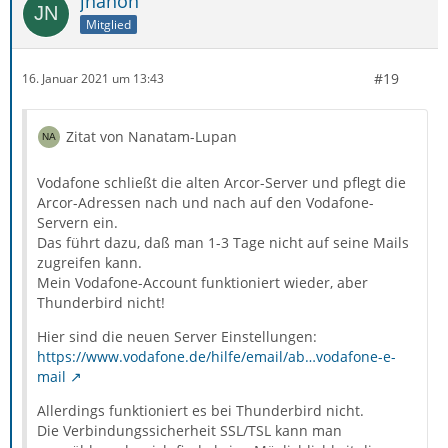
jnanon
manuell zu ändern, fiel mir das Thema Sicherheit auf:
Mitglied
Vodafone verlangt nach der Migration für Pop3 die
#19
16. Januar 2021 um 13:43
Server-Einstellung
Ports (verschlüsselt) SSL: 995 TLS: 110
Zitat von Nanatam-Lupan
Genau diese Einstellungen kann ich in den Feldern aber
Vodafone schließt die alten Arcor-Server und pflegt die
nicht vornehmen. (Siehe Screen)
Arcor-Adressen nach und nach auf den Vodafone-
Servern ein.
Das führt dazu, daß man 1-3 Tage nicht auf seine Mails
zugreifen kann.
Mein Vodafone-Account funktioniert wieder, aber
Thunderbird nicht!
Hier sind die neuen Server Einstellungen:
https://www.vodafone.de/hilfe/email/ab…vodafone-e-
mail
Allerdings funktioniert es bei Thunderbird nicht.
Die Verbindungssicherheit SSL/TSL kann man