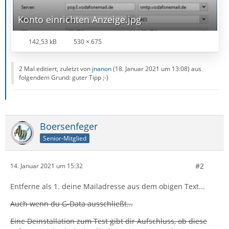
Konto einrichten Anzeige.jpg
142,53 kB
530 × 675
2 Mal editiert, zuletzt von
jnanon
(
18. Januar 2021 um 13:08
) aus
folgendem Grund: guter Tipp ;-)
Boersenfeger
Senior-Mitglied
#2
14. Januar 2021 um 15:32
Entferne als 1. deine Mailadresse aus dem obigen Text...
Auch wenn du G-Data ausschließt...
Eine Deinstallation zum Test gibt dir Aufschluss, ob diese