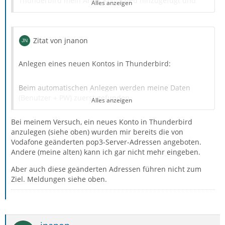
Thunderbird mein Arcor.Konto neu hinzugefügt und
Alles anzeigen
war überrascht, dass der Servername anders heißt,
nämlich imap.vodafonemail.de.
Zitat von jnanon
SSL/TSL Port 993
Anlegen eines neuen Kontos in Thunderbird:
Authentifizierungsmethode: Passwort normal
Beim automatischen Anlegen werden meine Daten
Entsprechend für POP
(Benutzer + PW) zuerst gefunden,
Alles anzeigen
pop3.vodafonemail.de
Bei meinem Versuch, ein neues Konto in Thunderbird
(Anzeige: “Einstellungen wurden bei Ihrem Anbieter des
anzulegen (siehe oben) wurden mir bereits die von
E-Mail-Diensts gefunden”).
SSL/TLS Port 995
Vodafone geänderten pop3-Server-Adressen angeboten.
Andere (meine alten) kann ich gar nicht mehr eingeben.
Nach dem Bestätigen mit Fertig, kommt die Anzeige:
Deine Mailadresse/Benutzername bleiben natürlich die
Aber auch diese geänderten Adressen führen nicht zum
mit @arcor.de
Ziel. Meldungen siehe oben.
“Anmeldung auf dem Server fehlgeschlagen. Evtl. Sind
Konfiguration, Benutzername oder Password nicht
Gruß
korrekt”.
Beim Versuch, die Einstellungen des neuen Kontos