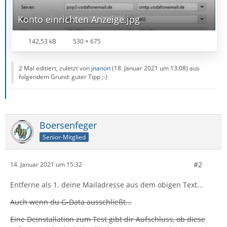
Konto einrichten Anzeige.jpg
142,53 kB
530 × 675
2 Mal editiert, zuletzt von
jnanon
(
18. Januar 2021 um 13:08
) aus
folgendem Grund: guter Tipp ;-)
Boersenfeger
Senior-Mitglied
#2
14. Januar 2021 um 15:32
Entferne als 1. deine Mailadresse aus dem obigen Text...
Auch wenn du G-Data ausschließt...
Eine Deinstallation zum Test gibt dir Aufschluss, ob diese