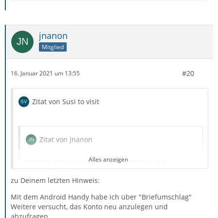
Genau diese Einstellungen kann ich in den Feldern aber
nicht vornehmen. (Siehe Screen)
jnanon
Das Wort verschlüsselt kommt aber nur beim Password
Mitglied
vor, welches ich nur als normal einrichten kann (also
nicht verschlüsselt).
#20
16. Januar 2021 um 13:55
Ob das Port verschlüsselt ist? Kann ich nicht sehen.
Zitat von Susi to visit
Ob hier ein Problem liegt, kann ich nicht beurteilen.
Zitat von jnanon
Alles anzeigen
Seit der gestern mitgeteilten Migration von
Vodafone/Arcor-E-Mail-Konten kommt keine E-Mail
zu Deinem letzten Hinweis:
mehr an.
Mit dem Android Handy habe ich über "Briefumschlag"
Weitere versucht, das Konto neu anzulegen und
abzufragen.