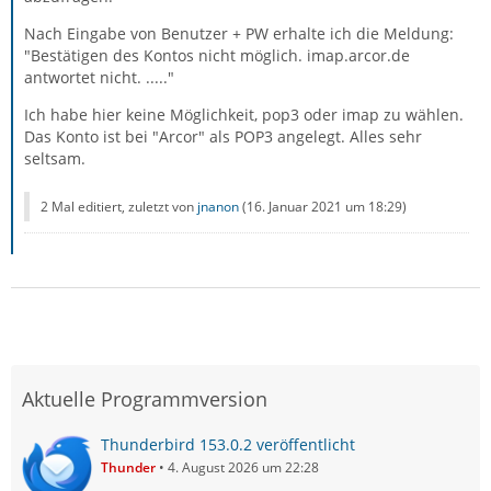
Es finden sich im Netz mehrere Berichte, wonach diese
Umstellung bei manchen Kunden zu Problemen geführt
Nach Eingabe von Benutzer + PW erhalte ich die Meldung:
hat, unabhängig vom verwendeten Mailclient. Auch hier
"Bestätigen des Kontos nicht möglich. imap.arcor.de
im Forum war erst kürzlich jemand.
antwortet nicht. ....."
Ich habe hier keine Möglichkeit, pop3 oder imap zu wählen.
Das Konto ist bei "Arcor" als POP3 angelegt. Alles sehr
Zitat von jnanon
seltsam.
Das Forums-Thema “Provider Arcor-Vodafone: Mail-
2 Mal editiert, zuletzt von
jnanon
(
16. Januar 2021 um 18:29
)
Server pop3.arcor.de antwortet: internal server
error” sagt zwar, mehrmals probieren und es liegt
am Provider.
Das war er vielleicht.
Aktuelle Programmversion
Wenn du verifizieren willst, ob es ein Problem auf
Serverseite ist, probiere es einfach mal mit einem
Thunderbird 153.0.2 veröffentlicht
anderen Mailprogramm, z.B. mit Windows Mail oder
Thunder
4. August 2026 um 22:28
einem am Smartphone (aber nicht mit einer App von