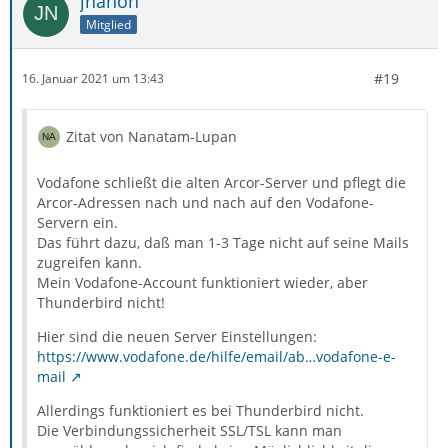
jnanon
manuell zu ändern, fiel mir das Thema Sicherheit auf:
Mitglied
Vodafone verlangt nach der Migration für Pop3 die
#19
16. Januar 2021 um 13:43
Server-Einstellung
Ports (verschlüsselt) SSL: 995 TLS: 110
Zitat von Nanatam-Lupan
Genau diese Einstellungen kann ich in den Feldern aber
Vodafone schließt die alten Arcor-Server und pflegt die
nicht vornehmen. (Siehe Screen)
Arcor-Adressen nach und nach auf den Vodafone-
Servern ein.
Das führt dazu, daß man 1-3 Tage nicht auf seine Mails
zugreifen kann.
Mein Vodafone-Account funktioniert wieder, aber
Thunderbird nicht!
Hier sind die neuen Server Einstellungen:
https://www.vodafone.de/hilfe/email/ab…vodafone-e-
mail
Allerdings funktioniert es bei Thunderbird nicht.
Die Verbindungssicherheit SSL/TSL kann man