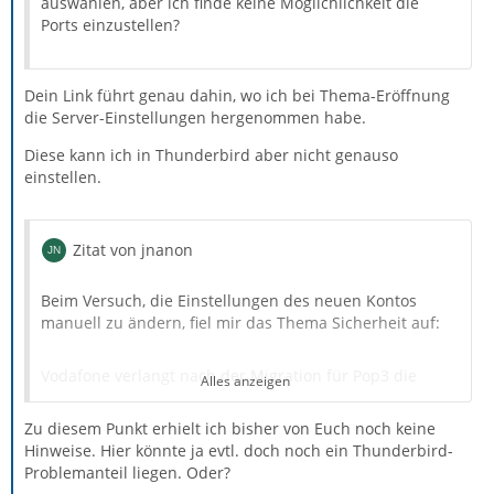
auswählen, aber ich finde keine Möglichlichkeit die
Ports einzustellen?
Dein Link führt genau dahin, wo ich bei Thema-Eröffnung
die Server-Einstellungen hergenommen habe.
Diese kann ich in Thunderbird aber nicht genauso
einstellen.
Zitat von jnanon
Beim Versuch, die Einstellungen des neuen Kontos
manuell zu ändern, fiel mir das Thema Sicherheit auf:
Vodafone verlangt nach der Migration für Pop3 die
Alles anzeigen
Server-Einstellung
Zu diesem Punkt erhielt ich bisher von Euch noch keine
Hinweise. Hier könnte ja evtl. doch noch ein Thunderbird-
Ports (verschlüsselt) SSL: 995 TLS: 110
Problemanteil liegen. Oder?