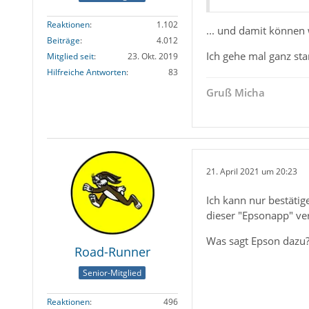
Reaktionen
1.102
... und damit können
Beiträge
4.012
Ich gehe mal ganz sta
Mitglied seit
23. Okt. 2019
Hilfreiche Antworten
83
Gruß Micha
21. April 2021 um 20:23
Ich kann nur bestäti
dieser "Epsonapp" ve
Was sagt Epson dazu
Road-Runner
Senior-Mitglied
Reaktionen
496