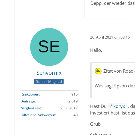
Depp, der wieder das
26. April 2021 um 08:16
Hallo,
Zitat von Road
Sehvornix
Senior-Mitglied
Was sagt Epson da
Reaktionen
915
Beiträge
2.619
Hast Du
koryx
, d
Mitglied seit
6. Jul. 2017
investiert hast, ist d
Hilfreiche Antworten
40
Gruß
Sehvornix