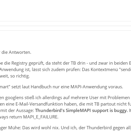
r die Antworten.
be die Registry geprüft, da steht der TB drin - und zwar in beide
I-Anwendung ist, lässt sich zudem prüfen: Das Kontextmenü "send
eit, so richtig.
mart" setzt laut Handbuch nur eine MAPI-Anwendung voraus.
n googlens stieß ich allerdings auf mehrere User mit Problemen 
eine E-Mail-Versandfunktion haben, die mit TB partout nicht fun
e mit der Aussage:
Thunderbird's SimpleMAPI support is buggy.
I
ways return MAPI_E_FAILURE.
nger Mühe: Das wird wohl nix. Und ich, der Thunderbird gegen al