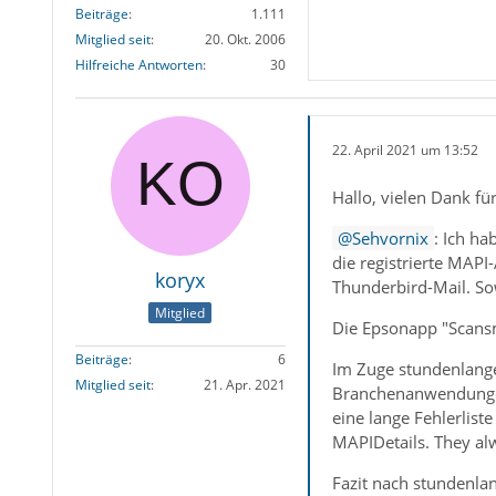
Beiträge
1.111
Mitglied seit
20. Okt. 2006
Hilfreiche Antworten
30
22. April 2021 um 13:52
Hallo, vielen Dank fü
Sehvornix
: Ich ha
die registrierte MAP
koryx
Thunderbird-Mail. Sow
Mitglied
Die Epsonapp "Scans
Beiträge
6
Im Zuge stundenlange
Mitglied seit
21. Apr. 2021
Branchenanwendungen 
eine lange Fehlerlist
MAPIDetails. They al
Fazit nach stundenla