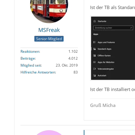
Ist der TB als Standa
MSFreak
Senior-Mitglied
Reaktionen
1.102
Beiträge
4.012
Mitglied seit
23. Okt. 2019
Hilfreiche Antworten
83
Ist der TB installiert
Gruß Micha