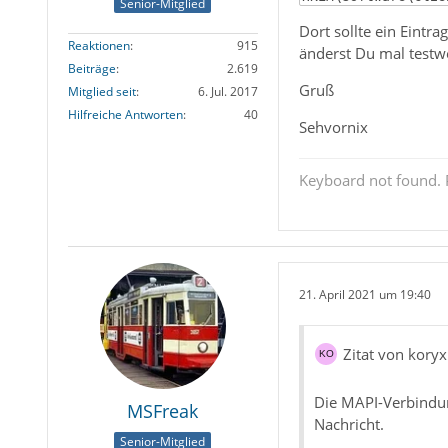
Senior-Mitglied
Dort sollte ein Eintrag
Reaktionen
915
änderst Du mal testwe
Beiträge
2.619
Gruß
Mitglied seit
6. Jul. 2017
Hilfreiche Antworten
40
Sehvornix
Keyboard not found. P
21. April 2021 um 19:40
Zitat von koryx
Die MAPI-Verbindung
MSFreak
Nachricht.
Senior-Mitglied