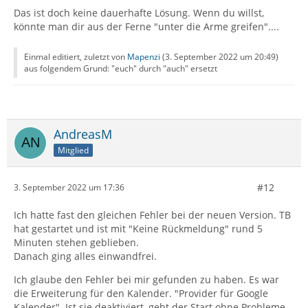
Das ist doch keine dauerhafte Lösung. Wenn du willst,
könnte man dir aus der Ferne "unter die Arme greifen"....
Einmal editiert, zuletzt von
Mapenzi
(
3. September 2022 um 20:49
)
aus folgendem Grund: "euch" durch "auch" ersetzt
AndreasM
Mitglied
#12
3. September 2022 um 17:36
Ich hatte fast den gleichen Fehler bei der neuen Version. TB
hat gestartet und ist mit "Keine Rückmeldung" rund 5
Minuten stehen geblieben.
Danach ging alles einwandfrei.
Ich glaube den Fehler bei mir gefunden zu haben. Es war
die Erweiterung für den Kalender. "Provider für Google
Kalender". Ist sie deaktiviert, geht der Start ohne Probleme.