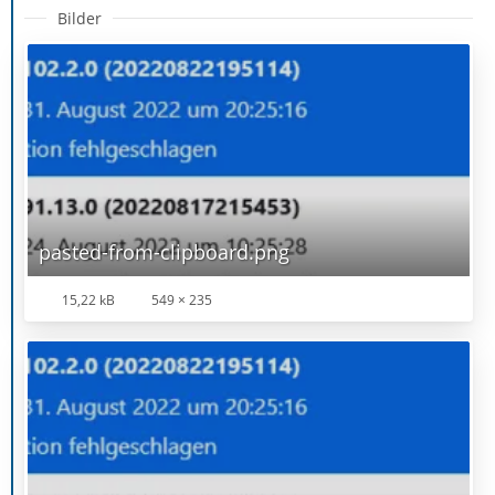
Bilder
pasted-from-clipboard.png
15,22 kB
549 × 235