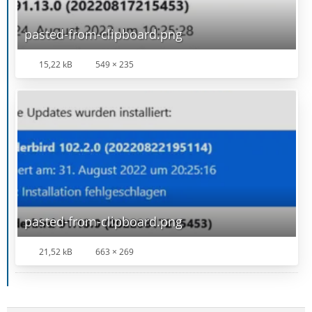
pasted-from-clipboard.png
15,22 kB
549 × 235
pasted-from-clipboard.png
21,52 kB
663 × 269