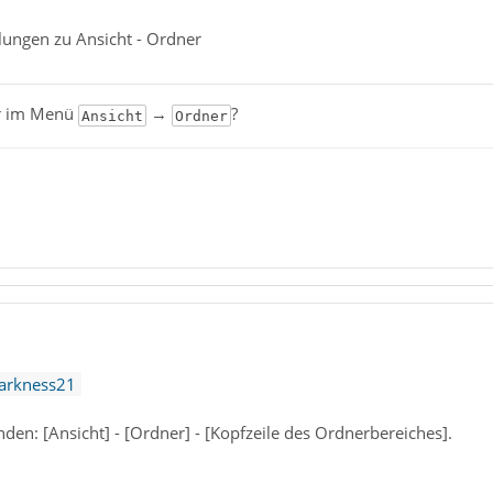
lungen zu Ansicht - Ordner
er im Menü
→
?
Ansicht
Ordner
arkness21
unden: [Ansicht] - [Ordner] - [Kopfzeile des Ordnerbereiches].