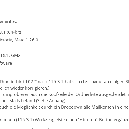
eminfos:
.1 (64-bit)
ictoria, Mate 1.26.0
: 1&1, GMX
ftware
hunderbird 102.* nach 115.3.1 hat sich das Layout an einigen St
 ich wieder korrigieren.)
h rumprobieren auch die Kopfzeile der Ordnerliste ausgeblendet,
uer Mails befand (Siehe Anhang).
auch die Möglichkeit durch ein Dropdown alle Mailkonten in ein
r neuen (115.3.1) Werkzeugleiste einen "Abrufen"-Button ergänze