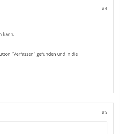
#4
n kann.
utton "Verfassen" gefunden und in die
#5