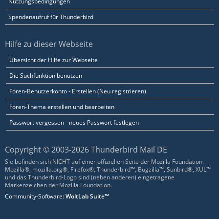
Nutzungsbedingungen
Spendenaufruf für Thunderbird
Hilfe zu dieser Webseite
Übersicht der Hilfe zur Webseite
Die Suchfunktion benutzen
Foren-Benutzerkonto - Erstellen (Neu registrieren)
Foren-Thema erstellen und bearbeiten
Passwort vergessen - neues Passwort festlegen
Copyright © 2003-2026 Thunderbird Mail DE
Sie befinden sich NICHT auf einer offiziellen Seite der Mozilla Foundation.
Mozilla®, mozilla.org®, Firefox®, Thunderbird™, Bugzilla™, Sunbird®, XUL™
und das Thunderbird-Logo sind (neben anderen) eingetragene
Markenzeichen der Mozilla Foundation.
Community-Software:
WoltLab Suite™