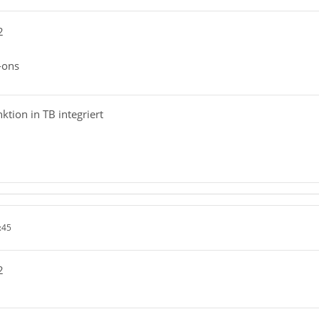
2
-ons
ktion in TB integriert
:45
2