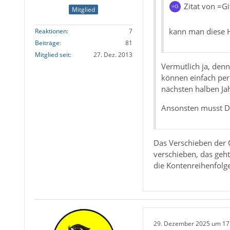
Zitat von =Gi
Mitglied
kann man diese H
Reaktionen
7
Beiträge
81
Mitglied seit
27. Dez. 2013
Vermutlich ja, denn
können einfach per
nächsten halben Ja
Ansonsten musst Du
Das Verschieben der 
verschieben, das geht
die Kontenreihenfolge
29. Dezember 2025 um 17