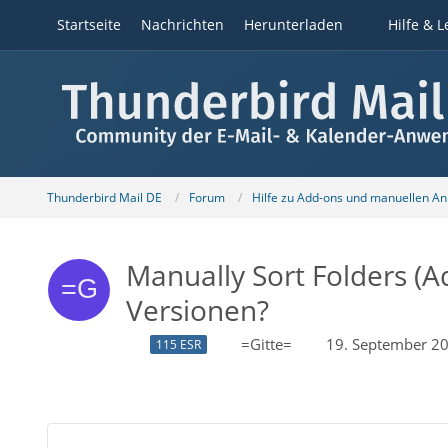
Startseite
Nachrichten
Herunterladen
Hilfe & L
Thunderbird Mail DE
Forum
Hilfe zu Add-ons und manuellen A
Manually Sort Folders (A
Versionen?
=Gitte=
19. September 2
115 ESR