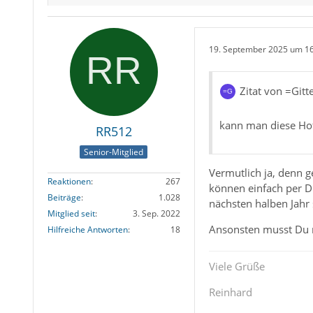
19. September 2025 um 1
Zitat von =Gitt
kann man diese Hof
RR512
Senior-Mitglied
Vermutlich ja, denn g
Reaktionen
267
können einfach per D
Beiträge
1.028
nächsten halben Jahr
Mitglied seit
3. Sep. 2022
Ansonsten musst Du m
Hilfreiche Antworten
18
Viele Grüße
Reinhard