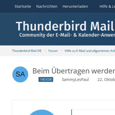
Startseite
Nachrichten
Herunterladen
Hilfe & L
Thunderbird Mail DE
Forum
Hilfe zu E-Mail und allgemeines Ar
Beim Übertragen werden 
SammyLesPaul
22. Okto
140 ESR