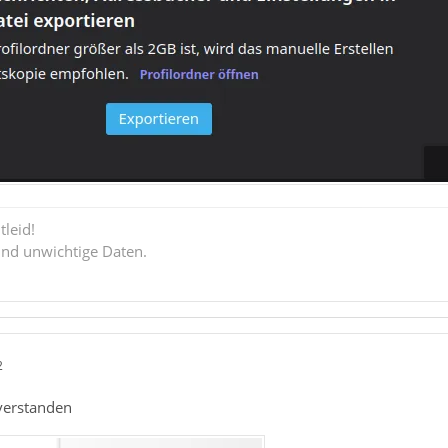
tleid!
ind unwichtige Daten.
2
verstanden