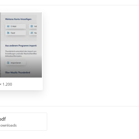
g
× 1.200
pdf
Downloads