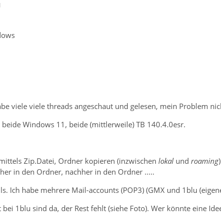
1
dows
 habe viele viele threads angeschaut und gelesen, mein Problem ni
beide Windows 11, beide (mittlerweile) TB 140.4.0esr.
ittels Zip.Datei, Ordner kopieren (inzwischen
lokal
und
roaming
her in den Ordner, nachher in den Ordner .....
ails. Ich habe mehrere Mail-accounts (POP3) (GMX und 1blu (eigen
ei 1blu sind da, der Rest fehlt (siehe Foto). Wer könnte eine Id