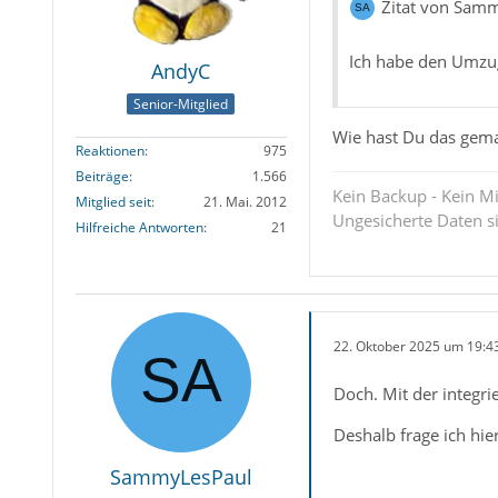
Zitat von Sam
Ich habe den Umzug
AndyC
Senior-Mitglied
Wie hast Du das gemac
Reaktionen
975
Beiträge
1.566
Kein Backup - Kein Mi
Mitglied seit
21. Mai. 2012
Ungesicherte Daten s
Hilfreiche Antworten
21
22. Oktober 2025 um 19:4
Doch. Mit der integri
Deshalb frage ich hie
SammyLesPaul