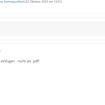
 von
SammyLesPaul
(
22. Oktober 2025 um 13:51
)
9
 einfügen - nicht als .pdf!