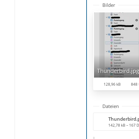
Bilder
Thunderbird.jp
128,96 kB
848 
Dateien
Thunderbird.
142,78 kB – 167 