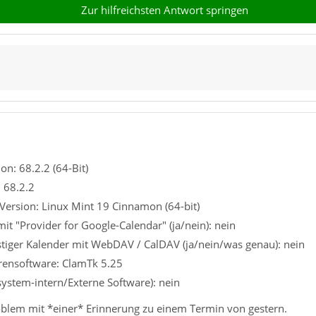
Zur hilfreichsten Antwort springen
on: 68.2.2 (64-Bit)
: 68.2.2
Version: Linux Mint 19 Cinnamon (64-bit)
it "Provider for Google-Calendar" (ja/nein): nein
tiger Kalender mit WebDAV / CalDAV (ja/nein/was genau): nein
irensoftware: ClamTk 5.25
system-intern/Externe Software): nein
oblem mit *einer* Erinnerung zu einem Termin von gestern.