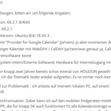
59
beugen, bitten wir um folgende Angaben:
on: 68.2.1 (64bit)
: 68.2.1
Version: Ubuntu (64) 18.04.3
it "Provider for Google-Calendar" (ja/nein): ja aber momentan de
tiger Kalender mit WebDAV / CalDAV (ja/nein/was genau): ja, Cal
irensoftware: keine
ssystem-intern/Externe Software): Hardware für Internetzugang im
r knapp zwei Jahren bereits schon einmal von HOUDON gestellt 
ich die Thematik leider wieder aufgreifen. Es ist immer noch ke
l zur Problematik : ich arbeite auf meinem lokalen PC, auf einem 
id)
nchronisation. Dabei kann ich auf den mobilen Endgeräten mittel
P, die für knapp 5€ auch funktioniert !!!) alle Kalendereinträg