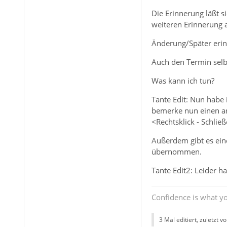
Die Erinnerung läßt s
weiteren Erinnerung a
Änderung/Später erinn
Auch den Termin selb
Was kann ich tun?
Tante Edit: Nun habe 
bemerke nun einen and
<Rechtsklick - Schli
Außerdem gibt es eine
übernommen.
Tante Edit2: Leider h
Confidence is what yo
3 Mal editiert, zuletzt v