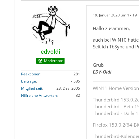
19. Januar 2020 um 17:19
Hallo zusammen,
auch bei WIN10 hatte
Seit ich TbSync und 
edvoldi
Moderator
Gruß
EDV-Oldi
Reaktionen
281
Beiträge
7.585
WIN11 Home Version 
Mitglied seit
23. Dez. 2005
Hilfreiche Antworten
32
Thunderbird 153.0.2es
Thunderbird - Beta 15
Thunderbird - Daily 1
Firefox 153.0.2(64-Bit
Thunderbird-Kalende