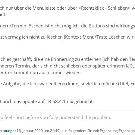
ich nur über die Menüleiste oder über <Rechtsklick - Schließen> 
uf.
ern/Termin löschen ist nicht möglich, die Buttons sind wirkungs
st vermag ich nicht zu löschen (Kontext-Menü/Taste Löschen wirk
ich es geschafft, die eine Erinnerung zu entfernen (ich hab den T
eren Termin, der sich nicht schließen oder später erinnern läßt
eßen); er kommt nun auch immer wieder.
 Aufgabe, die ich zwar editieren kann, soviel ich möchte (Titel, 
at auch das update auf TB 68.4.1 nix gebracht.
u feel short before you fully understand the problem.
on
mungo
(
16. Januar 2020 um 21:49
) aus folgendem Grund: Ergänzung Ergänzun