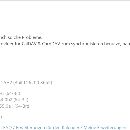
 ich solche Probleme.
Provider für CalDAV & CardDAV zum synchronisieren benutze, hab
25H2 (Build 26200.8655)
r (64-Bit)
4.0b2 (64-Bit)
55.0a1 (64-Bit)
)
r:
FAQ
/
Erweiterungen für den Kalender
/
Meine Erweiterungen