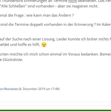
in Thunderbird Erinnerungen an Termine
nicht
bearbeiten. Das Fen
Alle Schließen" sind vorhanden - aber sie reagieren nicht.
mal die Frage : wie kann man das Ändern ?
sind die Termine doppelt vorhanden in der Erinnerung ? Im Kalend
auf der Suche nach einer Lösung. Leider konnte ich bisher nichts
det und hoffe es hilft.
orten möchte ich mich schon einmal im Voraus bedanken. Bemerkun
e Glückskiste.
 von
Rosinante
(
8. Dezember 2019 um 17:48
)