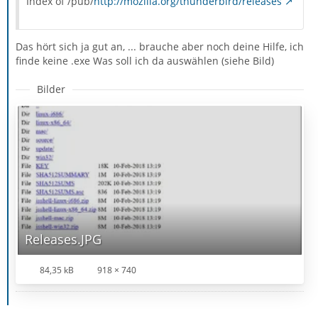
Index of /pub/
http://mozilla.org/thunderbird/releases
Das hört sich ja gut an, ... brauche aber noch deine Hilfe, ich
finde keine .exe Was soll ich da auswählen (siehe Bild)
Bilder
Releases.JPG
84,35 kB
918 × 740