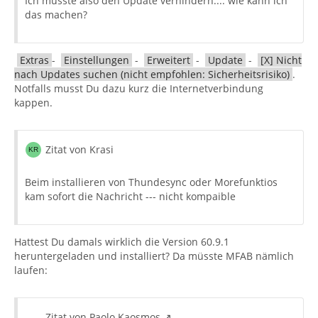
Ich müsste also den Update verhindern.... wie kann ich
das machen?
Extras
-
Einstellungen
-
Erweitert
-
Update
-
[X] Nicht
nach Updates suchen (nicht empfohlen: Sicherheitsrisiko)
.
Notfalls musst Du dazu kurz die Internetverbindung
kappen.
Zitat von Krasi
Beim installieren von Thundesync oder Morefunktios
kam sofort die Nachricht --- nicht kompaible
Hattest Du damals wirklich die Version 60.9.1
heruntergeladen und installiert? Da müsste MFAB nämlich
laufen:
Zitat von Paolo Kaosmos