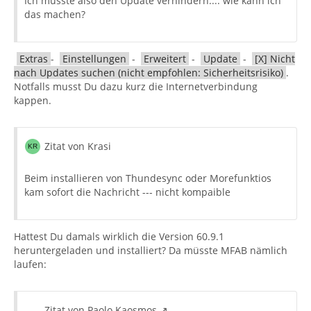
Ich müsste also den Update verhindern.... wie kann ich
das machen?
Extras
-
Einstellungen
-
Erweitert
-
Update
-
[X] Nicht
nach Updates suchen (nicht empfohlen: Sicherheitsrisiko)
.
Notfalls musst Du dazu kurz die Internetverbindung
kappen.
Zitat von Krasi
Beim installieren von Thundesync oder Morefunktios
kam sofort die Nachricht --- nicht kompaible
Hattest Du damals wirklich die Version 60.9.1
heruntergeladen und installiert? Da müsste MFAB nämlich
laufen:
Zitat von Paolo Kaosmos