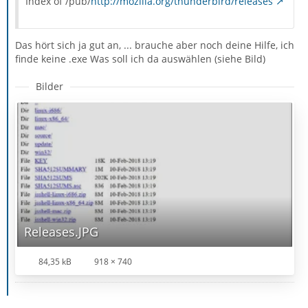
Index of /pub/
http://mozilla.org/thunderbird/releases
Das hört sich ja gut an, ... brauche aber noch deine Hilfe, ich
finde keine .exe Was soll ich da auswählen (siehe Bild)
Bilder
Releases.JPG
84,35 kB
918 × 740