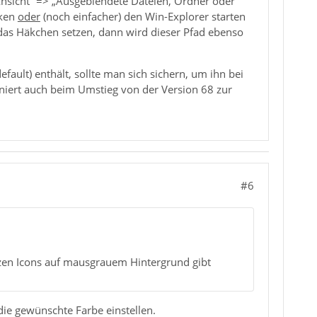
nsicht“ => „Ausgeblendete Dateien, Ordner oder
cken
oder
(noch einfacher) den Win-Explorer starten
 das Häkchen setzen, dann wird dieser Pfad ebenso
fault) enthält, sollte man sich sichern, um ihn bei
niert auch beim Umstieg von der Version 68 zur
#6
arzen Icons auf mausgrauem Hintergrund gibt
die gewünschte Farbe einstellen.