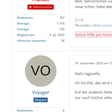
dem "persönlichen Ges
neue schön, habe abe
Administrator
Reaktionen
783
Gruß
Beiträge
7.318
Thunder
(
Mein persö
Einträge
169
Keine Hilfe per Konv
Mitglied seit
8. Jul. 2003
Hilfreiche Antworten
58
16. September 2020 um 1
Hallo lagazelle,
ich fürchte, das wird
Voyager
Auf der anderen Seite
nur noch höchst selte
Mitglied
Reaktionen
6