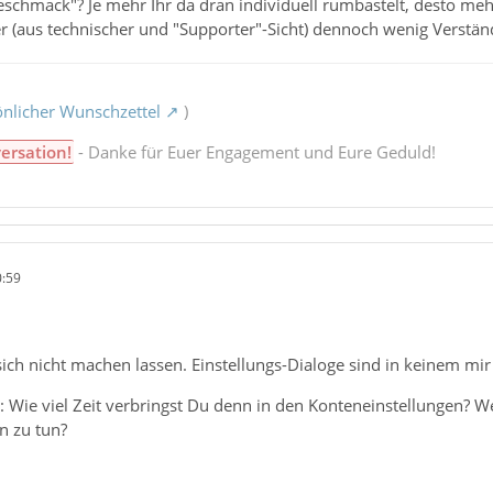
chmack"? Je mehr Ihr da dran individuell rumbastelt, desto mehr Ä
r (aus technischer und "Supporter"-Sicht) dennoch wenig Verstä
nlicher Wunschzettel
)
ersation!
- Danke für Euer Engagement und Eure Geduld!
0:59
 sich nicht machen lassen. Einstellungs-Dialoge sind in keinem 
: Wie viel Zeit verbringst Du denn in den Konteneinstellungen? 
n zu tun?