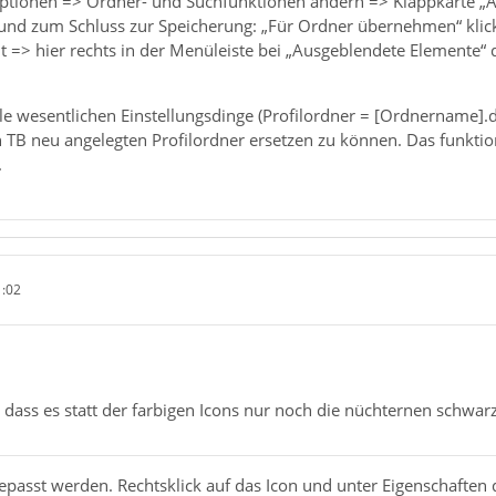
Optionen => Ordner- und Suchfunktionen ändern => Klappkarte „A
und zum Schluss zur Speicherung: „Für Ordner übernehmen“ kli
t => hier rechts in der Menüleiste bei „Ausgeblendete Elemente“
le wesentlichen Einstellungsdinge (Profilordner = [Ordnername].de
 TB neu angelegten Profilordner ersetzen zu können. Das funktio
.
1:02
, dass es statt der farbigen Icons nur noch die nüchternen schw
gepasst werden. Rechtsklick auf das Icon und unter Eigenschaften 