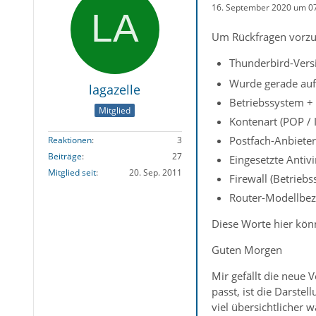
16. September 2020 um 0
Um Rückfragen vorzu
Thunderbird-Versi
Wurde gerade auf 
lagazelle
Betriebssystem + 
Mitglied
Kontenart (POP / 
Postfach-Anbieter
Reaktionen
3
Beiträge
27
Eingesetzte Antiv
Mitglied seit
20. Sep. 2011
Firewall (Betrieb
Router-Modellbez
Diese Worte hier könn
Guten Morgen
Mir gefällt die neue 
passt, ist die Darste
viel übersichtlicher 