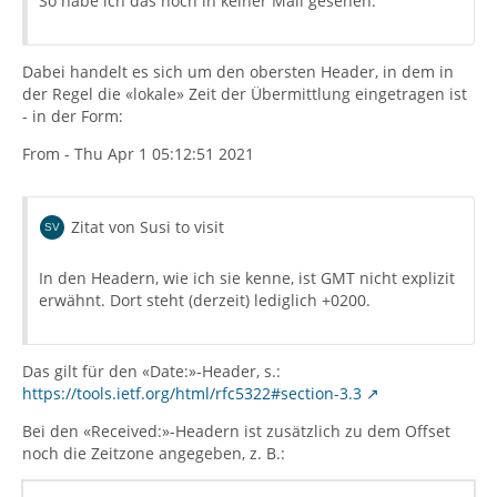
So habe ich das noch in keiner Mail gesehen.
Dabei handelt es sich um den obersten Header, in dem in
der Regel die «lokale» Zeit der Übermittlung eingetragen ist
- in der Form:
From - Thu Apr 1 05:12:51 2021
Zitat von Susi to visit
In den Headern, wie ich sie kenne, ist GMT nicht explizit
erwähnt. Dort steht (derzeit) lediglich +0200.
Das gilt für den «Date:»-Header, s.:
https://tools.ietf.org/html/rfc5322#section-3.3
Bei den «Received:»-Headern ist zusätzlich zu dem Offset
noch die Zeitzone angegeben, z. B.: