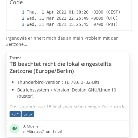
Code
Wed, 31 Mar 2021 15:25:45 -0700 (PDT)
Irgendwie erinnert mich das an mein Problem mit der
Zeitzone…
Thema
TB beachtet nicht die lokal eingestellte
Zeitzone (Europe/Berlin)
Thunderbird-Version
: TB 78.6.0 (32-Bit)
Betriebssystem + Version: Debian GNU/Linux 10
(buster)
Das Upgrade von TB liegt zwar schon einige Zeit zurück,
aber erst heute fiel mir auf, daß beim Auflisten von
78.*
Linux
Mails die Uhrzeit in der Spalte «Datum» immer in UTC
angezeigt wird.
B. Mueller
9. März 2021 um 17:53
Das tritt bei allen ein- und ausgegangenen Mails auf,