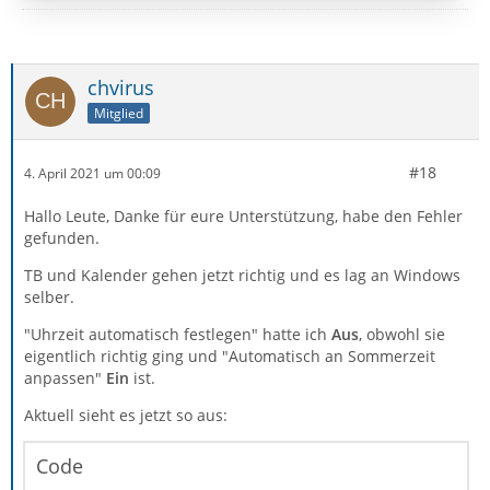
egal wie die Zeile «Date:» codiert ist, also z. B.:
Date: Sun, 3 Jun 2018 22:25:58 +0200 → 03.06.18, 20:25
chvirus
Date: Fri, 28 Dec 2018 18:29:28 +0100 → 28.12.18, 17:29
Mitglied
Date: Tue, 9…
#18
4. April 2021 um 00:09
Hallo Leute, Danke für eure Unterstützung, habe den Fehler
gefunden.
TB und Kalender gehen jetzt richtig und es lag an Windows
selber.
"Uhrzeit automatisch festlegen" hatte ich
Aus
, obwohl sie
eigentlich richtig ging und "Automatisch an Sommerzeit
anpassen"
Ein
ist.
Aktuell sieht es jetzt so aus:
Code