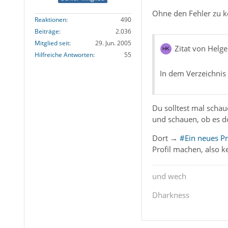
Ohne den Fehler zu ke
Reaktionen
490
Beiträge
2.036
Mitglied seit
29. Jun. 2005
Zitat von Helge
Hilfreiche Antworten
55
In dem Verzeichnis
Du solltest mal schaue
und schauen, ob es do
Dort →
#Ein neues Pro
Profil machen, also k
und wech
Dharkness