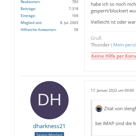
Reaktionen
783
habe ich so noch nich
Beiträge
7.318
gesperrt/blockiert wu
Einträge
169
Vielleicht ist oder w
Mitglied seit
8. Jul. 2003
Hilfreiche Antworten
58
Gruß
Thunder
(
Mein persö
Keine Hilfe per Konv
17. Januar 2022 um 09:00
Zitat von sleng
bei IMAP sind die M
dharkness21
Senior-Mitglied