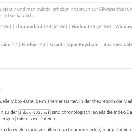
subjektiv und manipulativ, erheben Anspruch auf Allwissenheit 
ind sie käuflich.
 Bit) |
Thunderbird
143 (64 Bit) |
Firefox
143 (64 Bit) |
Window
rbird
12 |
Firefox
143 |
Orbot
|
OpenKeychain | Business Cal
n:
tuelle Mbox-Datei beim Themenstarter, in der theoretisch die Mai
in zu der
sind chronologisch jeweils die Index-Da
Inbox-955.msf
herigen
Dateien.
Inbox-xxx
u den vielen (und vor allem durchnummerierten) Inbox-Dateien ge