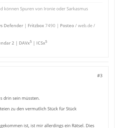
und können Spuren von Ironie oder Sarkasmus
s Defender
|
Fritzbox
7490 |
Posteo
/ web.de /
5
5
endar 2 | DAVx
| ICSx
#3
ls drin sein müssten.
teien zu den vermutlich Stück für Stück
kommen ist, ist mir allerdings ein Rätsel. Dies