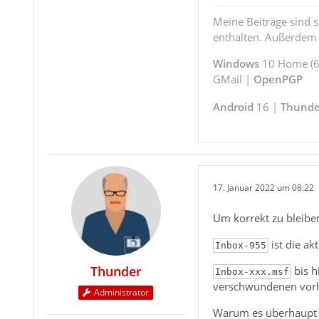
Meine Beiträge sind 
enthalten. Außerdem s
Windows
10 Home (64
GMail |
OpenPGP
Android
16 |
Thunde
17. Januar 2022 um 08:22
Um korrekt zu bleibe
ist die ak
Inbox-955
Thunder
bis h
Inbox-xxx.msf
verschwundenen vor
Administrator
Warum es überhaupt z