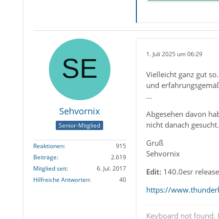
1. Juli 2025 um 06:29
Vielleicht ganz gut s
und erfahrungsgemäß 
...
Sehvornix
Abgesehen davon habe 
nicht danach gesucht.
Senior-Mitglied
Gruß
Reaktionen
915
Sehvornix
Beiträge
2.619
Mitglied seit
6. Jul. 2017
Edit:
140.0esr releas
Hilfreiche Antworten
40
https://www.thunderb
Keyboard not found. P