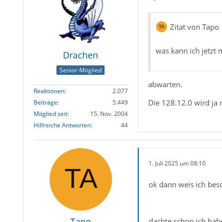
Zitat von Tapo
was kann ich jetzt
Drachen
Senior-Mitglied
abwarten.
Reaktionen
2.077
Die 128.12.0 wird ja 
Beiträge
5.449
Mitglied seit
15. Nov. 2004
Hilfreiche Antworten
44
1. Juli 2025 um 08:10
ok dann weis ich bes
Tapo
dachte schon ich habe