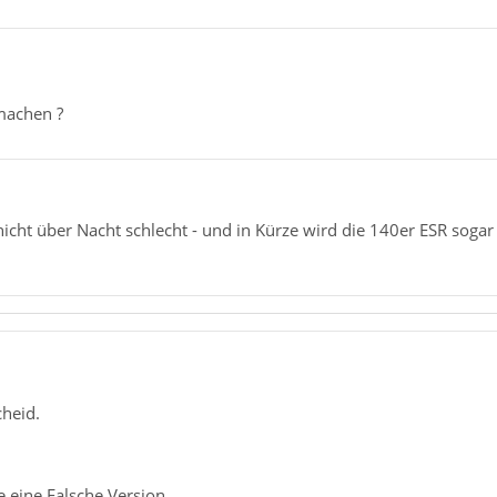
 machen ?
nicht über Nacht schlecht - und in Kürze wird die 140er ESR sogar 
cheid.
 eine Falsche Version.