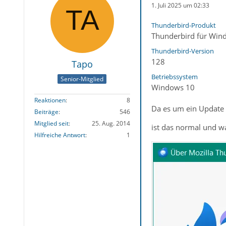
1. Juli 2025 um 02:33
Thunderbird-Produkt
Thunderbird für Win
Thunderbird-Version
128
Tapo
Betriebssystem
Senior-Mitglied
Windows 10
Reaktionen
8
Da es um ein Update 
Beiträge
546
Mitglied seit
25. Aug. 2014
ist das normal und wa
Hilfreiche Antwort
1