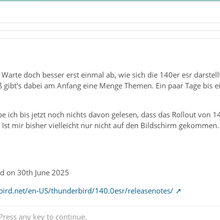
o. Warte doch besser erst einmal ab, wie sich die 140er esr darstel
gibt's dabei am Anfang eine Menge Themen. Ein paar Tage bis e
ich bis jetzt noch nichts davon gelesen, dass das Rollout von 140e
 Ist mir bisher vielleicht nur nicht auf den Bildschirm gekommen.
ed on 30th June 2025
ird.net/en-US/thunderbird/140.0esr/releasenotes/
ress any key to continue.