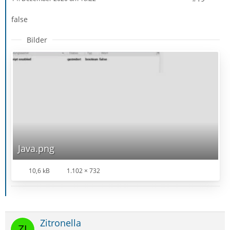
false
Bilder
Java.png
10,6 kB
1.102 × 732
Zitronella