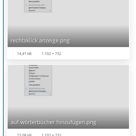
rechtsklick anzeige.png
14,41 kB
1.102 × 732
auf wörterbücher hinzufügen.png
15,08 kB
1.102 × 732