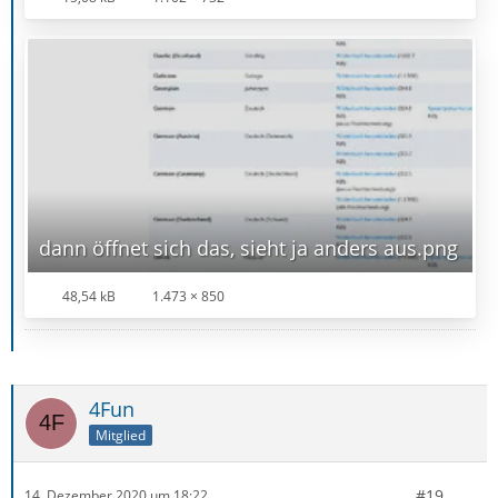
dann öffnet sich das, sieht ja anders aus.png
48,54 kB
1.473 × 850
4Fun
Mitglied
#19
14. Dezember 2020 um 18:22