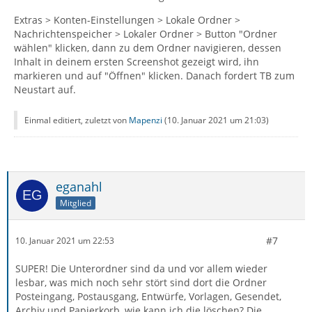
Extras > Konten-Einstellungen > Lokale Ordner >
Nachrichtenspeicher > Lokaler Ordner > Button "Ordner
wählen" klicken, dann zu dem Ordner navigieren, dessen
Inhalt in deinem ersten Screenshot gezeigt wird, ihn
markieren und auf "Öffnen" klicken. Danach fordert TB zum
Neustart auf.
Einmal editiert, zuletzt von
Mapenzi
(
10. Januar 2021 um 21:03
)
eganahl
Mitglied
#7
10. Januar 2021 um 22:53
SUPER! Die Unterordner sind da und vor allem wieder
lesbar, was mich noch sehr stört sind dort die Ordner
Posteingang, Postausgang, Entwürfe, Vorlagen, Gesendet,
Archiv und Papierkorb, wie kann ich die löschen? Die