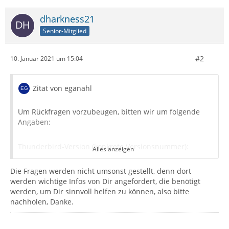
dharkness21
Senior-Mitglied
#2
10. Januar 2021 um 15:04
Zitat von eganahl
Um Rückfragen vorzubeugen, bitten wir um folgende
Angaben:
Thunderbird-Version (konkrete Versionsnummer):
Alles anzeigen
Wurde gerade auf eine neue Versionsreihe aktualisiert
(alte und neue Version angeben):
Die Fragen werden nicht umsonst gestellt, denn dort
Betriebssystem + Version:
werden wichtige Infos von Dir angefordert, die benötigt
Kontenart (POP / IMAP):
werden, um Dir sinnvoll helfen zu können, also bitte
Postfach-Anbieter (z.B. GMX):
nachholen, Danke.
Eingesetzte Antiviren-Software:
Firewall (Betriebssystem-intern/Externe Software):
Router-Modellbezeichnung (bei Sende-Problemen):