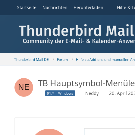
Startseite
Nachrichten
Herunterladen
Hilfe & L
Thunderbird Mail DE
Forum
Hilfe zu Add-ons und manuellen A
TB Hauptsymbol-Menülei
Neddy
20. April 2
91.*
Windows