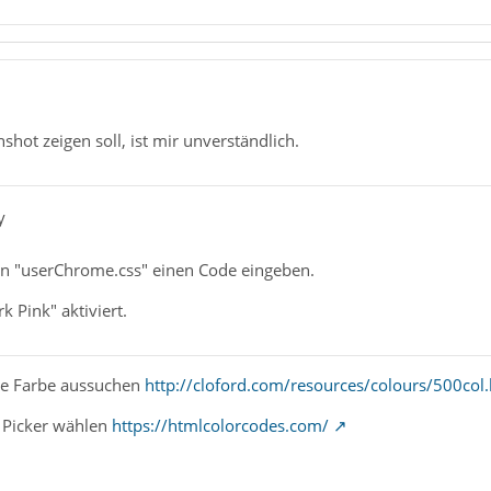
shot zeigen soll, ist mir unverständlich.
y
 in "userChrome.css" einen Code eingeben.
rk Pink" aktiviert.
ine Farbe aussuchen
http://cloford.com/resources/colours/500col
 Picker wählen
https://htmlcolorcodes.com/