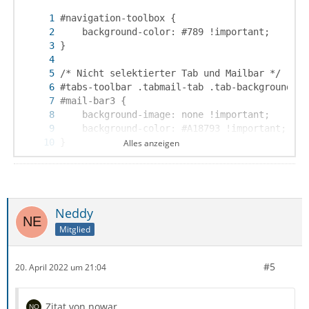
Alles anzeigen
Neddy
}
Mitglied
#5
20. April 2022 um 21:04
Zitat von nowar