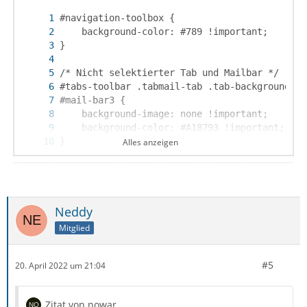
Alles anzeigen
Neddy
}
Mitglied
#5
20. April 2022 um 21:04
Zitat von nowar