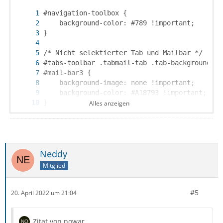
Alles anzeigen
Neddy
}
Mitglied
#5
20. April 2022 um 21:04
Zitat von nowar