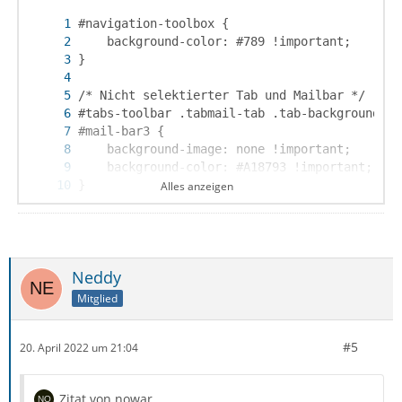
Alles anzeigen
Neddy
}
Mitglied
#5
20. April 2022 um 21:04
Zitat von nowar