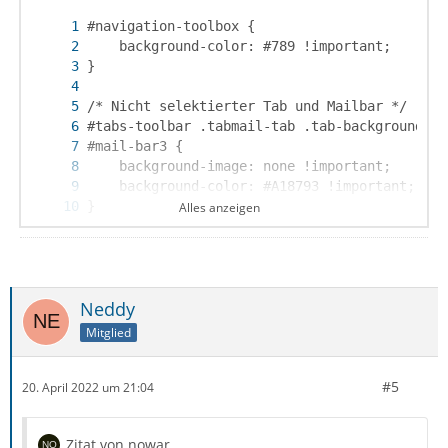
Alles anzeigen
Neddy
}
Mitglied
#5
20. April 2022 um 21:04
Zitat von nowar