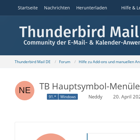
Startseite
Nachrichten
Herunterladen
Hilfe & L
Thunderbird Mail DE
Forum
Hilfe zu Add-ons und manuellen A
TB Hauptsymbol-Menülei
Neddy
20. April 2
91.*
Windows