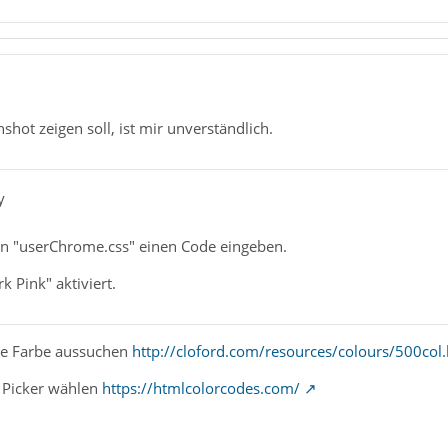
shot zeigen soll, ist mir unverständlich.
y
 in "userChrome.css" einen Code eingeben.
rk Pink" aktiviert.
ine Farbe aussuchen
http://cloford.com/resources/colours/500col
 Picker wählen
https://htmlcolorcodes.com/