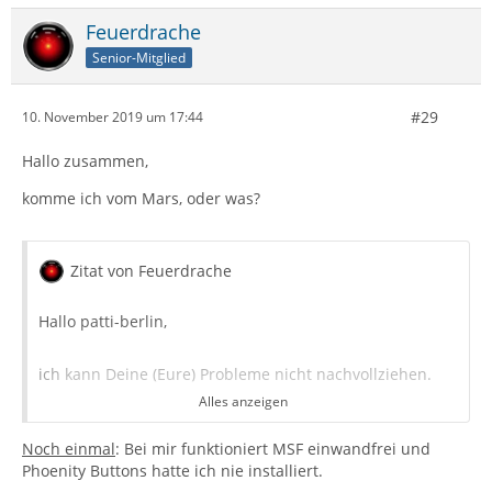
Feuerdrache
Senior-Mitglied
#29
10. November 2019 um 17:44
Hallo zusammen,
komme ich vom Mars, oder was?
Zitat von Feuerdrache
Hallo patti-berlin,
ich kann Deine (Eure) Probleme nicht nachvollziehen.
Alles anzeigen
Bei mir funktioniert MSF einwandfrei (alle Funktionen!).
Noch einmal
Phoenity Buttons hatte ich noch nie installiert.
: Bei mir funktioniert MSF einwandfrei und
Phoenity Buttons hatte ich nie installiert.