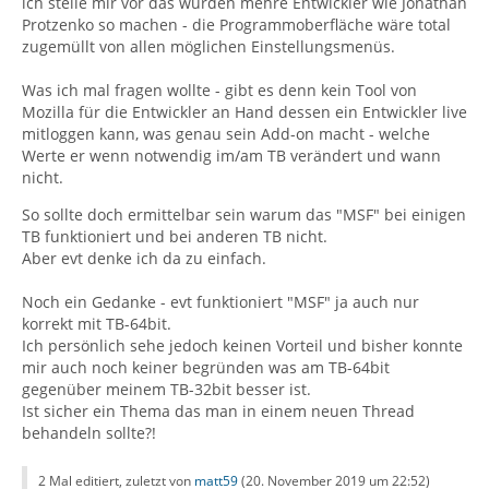
ich stelle mir vor das würden mehre Entwickler wie Jonathan
Protzenko so machen - die Programmoberfläche wäre total
zugemüllt von allen möglichen Einstellungsmenüs.
Was ich mal fragen wollte - gibt es denn kein Tool von
Mozilla für die Entwickler an Hand dessen ein Entwickler live
mitloggen kann, was genau sein Add-on macht - welche
Werte er wenn notwendig im/am TB verändert und wann
nicht.
So sollte doch ermittelbar sein warum das "MSF" bei einigen
TB funktioniert und bei anderen TB nicht.
Aber evt denke ich da zu einfach.
Noch ein Gedanke - evt funktioniert "MSF" ja auch nur
korrekt mit TB-64bit.
Ich persönlich sehe jedoch keinen Vorteil und bisher konnte
mir auch noch keiner begründen was am TB-64bit
gegenüber meinem TB-32bit besser ist.
Ist sicher ein Thema das man in einem neuen Thread
behandeln sollte?!
2 Mal editiert, zuletzt von
matt59
(
20. November 2019 um 22:52
)