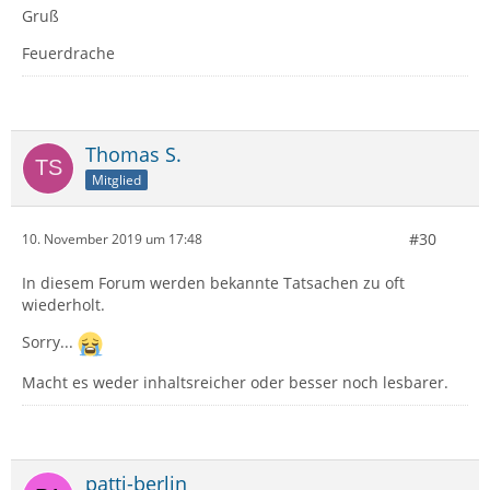
Thunderbird-Originalversionen von hier und
Gruß
Distributionsversionen
Feuerdrache
Linux Mageia 7 x86_64
Linux openSUSE 15.1 Leap x86_64
Thomas S.
Mitglied
Gruß
#30
10. November 2019 um 17:48
Feuerdrache
In diesem Forum werden bekannte Tatsachen zu oft
wiederholt.
Sorry...
Macht es weder inhaltsreicher oder besser noch lesbarer.
patti-berlin