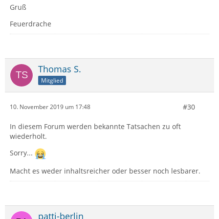
Thunderbird-Originalversionen von hier und
Gruß
Distributionsversionen
Feuerdrache
Linux Mageia 7 x86_64
Linux openSUSE 15.1 Leap x86_64
Thomas S.
Mitglied
Gruß
#30
10. November 2019 um 17:48
Feuerdrache
In diesem Forum werden bekannte Tatsachen zu oft
wiederholt.
Sorry...
Macht es weder inhaltsreicher oder besser noch lesbarer.
patti-berlin