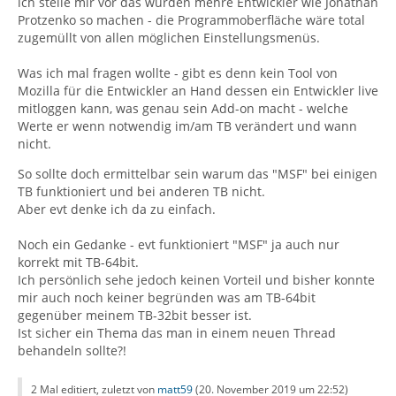
ich stelle mir vor das würden mehre Entwickler wie Jonathan
Protzenko so machen - die Programmoberfläche wäre total
zugemüllt von allen möglichen Einstellungsmenüs.
Was ich mal fragen wollte - gibt es denn kein Tool von
Mozilla für die Entwickler an Hand dessen ein Entwickler live
mitloggen kann, was genau sein Add-on macht - welche
Werte er wenn notwendig im/am TB verändert und wann
nicht.
So sollte doch ermittelbar sein warum das "MSF" bei einigen
TB funktioniert und bei anderen TB nicht.
Aber evt denke ich da zu einfach.
Noch ein Gedanke - evt funktioniert "MSF" ja auch nur
korrekt mit TB-64bit.
Ich persönlich sehe jedoch keinen Vorteil und bisher konnte
mir auch noch keiner begründen was am TB-64bit
gegenüber meinem TB-32bit besser ist.
Ist sicher ein Thema das man in einem neuen Thread
behandeln sollte?!
2 Mal editiert, zuletzt von
matt59
(
20. November 2019 um 22:52
)