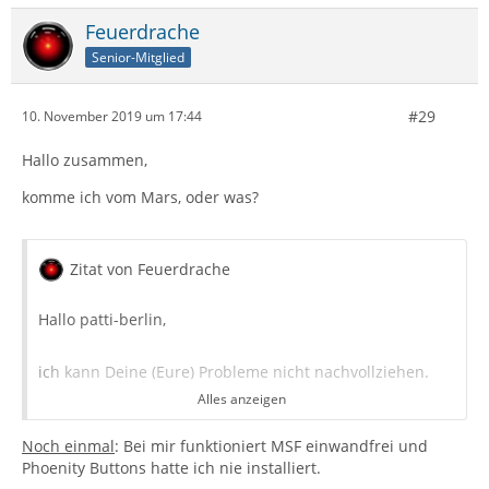
Feuerdrache
Senior-Mitglied
#29
10. November 2019 um 17:44
Hallo zusammen,
komme ich vom Mars, oder was?
Zitat von Feuerdrache
Hallo patti-berlin,
ich kann Deine (Eure) Probleme nicht nachvollziehen.
Alles anzeigen
Bei mir funktioniert MSF einwandfrei (alle Funktionen!).
Noch einmal
Phoenity Buttons hatte ich noch nie installiert.
: Bei mir funktioniert MSF einwandfrei und
Phoenity Buttons hatte ich nie installiert.