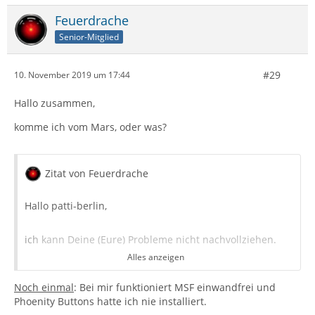
Feuerdrache
Senior-Mitglied
#29
10. November 2019 um 17:44
Hallo zusammen,
komme ich vom Mars, oder was?
Zitat von Feuerdrache
Hallo patti-berlin,
ich kann Deine (Eure) Probleme nicht nachvollziehen.
Alles anzeigen
Bei mir funktioniert MSF einwandfrei (alle Funktionen!).
Noch einmal
Phoenity Buttons hatte ich noch nie installiert.
: Bei mir funktioniert MSF einwandfrei und
Phoenity Buttons hatte ich nie installiert.