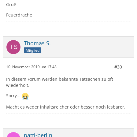
Thunderbird-Originalversionen von hier und
Gruß
Distributionsversionen
Feuerdrache
Linux Mageia 7 x86_64
Linux openSUSE 15.1 Leap x86_64
Thomas S.
Mitglied
Gruß
#30
10. November 2019 um 17:48
Feuerdrache
In diesem Forum werden bekannte Tatsachen zu oft
wiederholt.
Sorry...
Macht es weder inhaltsreicher oder besser noch lesbarer.
patti-berlin