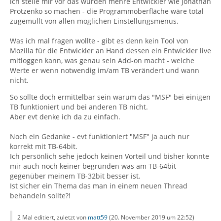
ich stelle mir vor das würden mehre Entwickler wie Jonathan
Protzenko so machen - die Programmoberfläche wäre total
zugemüllt von allen möglichen Einstellungsmenüs.
Was ich mal fragen wollte - gibt es denn kein Tool von
Mozilla für die Entwickler an Hand dessen ein Entwickler live
mitloggen kann, was genau sein Add-on macht - welche
Werte er wenn notwendig im/am TB verändert und wann
nicht.
So sollte doch ermittelbar sein warum das "MSF" bei einigen
TB funktioniert und bei anderen TB nicht.
Aber evt denke ich da zu einfach.
Noch ein Gedanke - evt funktioniert "MSF" ja auch nur
korrekt mit TB-64bit.
Ich persönlich sehe jedoch keinen Vorteil und bisher konnte
mir auch noch keiner begründen was am TB-64bit
gegenüber meinem TB-32bit besser ist.
Ist sicher ein Thema das man in einem neuen Thread
behandeln sollte?!
2 Mal editiert, zuletzt von
matt59
(
20. November 2019 um 22:52
)