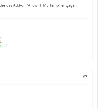
der
das Add-on "Allow HTML Temp" entgegen
n
!
en
#7