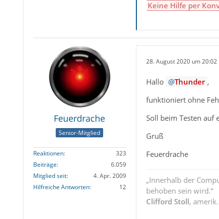
Keine Hilfe per Kon
28. August 2020 um 20:02
Hallo
Thunder
,
funktioniert ohne Feh
Feuerdrache
Soll beim Testen auf
Senior-Mitglied
Gruß
Feuerdrache
Reaktionen
323
Beiträge
6.059
Mitglied seit
4. Apr. 2009
„Innerhalb der Compu
Hilfreiche Antworten
12
behoben sein wird.“
Clifford Stoll
, amerik