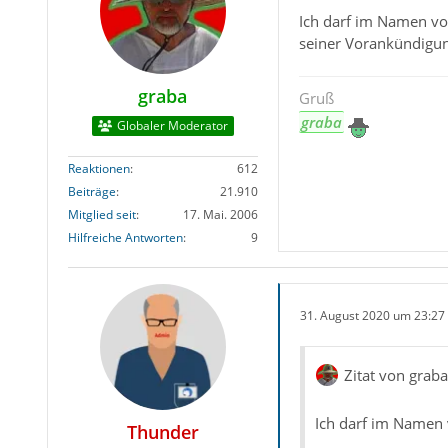
Ich darf im Namen v
seiner Vorankündigun
graba
Gruß
graba
Globaler Moderator
Reaktionen
612
Beiträge
21.910
Mitglied seit
17. Mai. 2006
Hilfreiche Antworten
9
31. August 2020 um 23:27
Zitat von graba
Ich darf im Namen
Thunder