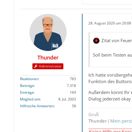
28. August 2020 um 20:08
Zitat von Feue
Soll beim Testen a
Thunder
Administrator
Ich hatte vorübergeh
Reaktionen
783
Funktion des Buttons
Beiträge
7.318
Außerdem könnt Ihr e
Einträge
169
Dialog jederzeit okay 
Mitglied seit
8. Jul. 2003
Hilfreiche Antworten
58
Gruß
Thunder
(
Mein persö
Keine Hilfe per Kon