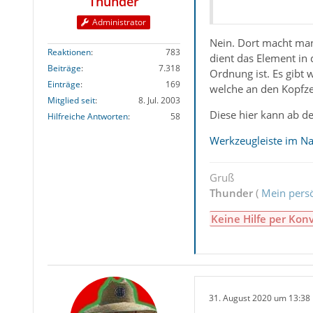
Thunder
Administrator
Nein. Dort macht man
Reaktionen
783
dient das Element in 
Beiträge
7.318
Ordnung ist. Es gibt 
Einträge
169
welche an den Kopfzei
Mitglied seit
8. Jul. 2003
Diese hier kann ab d
Hilfreiche Antworten
58
Werkzeugleiste im Na
Gruß
Thunder
(
Mein persö
Keine Hilfe per Kon
31. August 2020 um 13:38