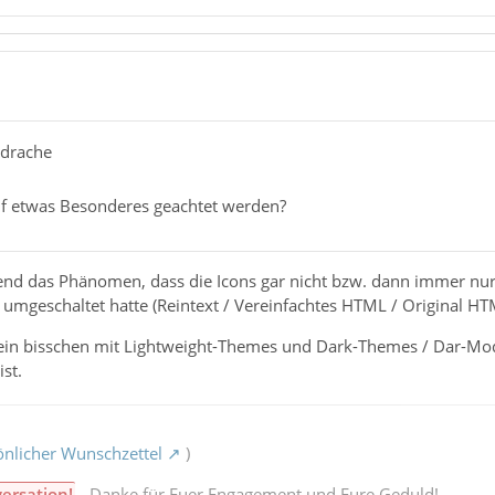
rdrache
uf etwas Besonderes geachtet werden?
end das Phänomen, dass die Icons gar nicht bzw. dann immer nur
 umgeschaltet hatte (Reintext / Vereinfachtes HTML / Original H
in bisschen mit Lightweight-Themes und Dark-Themes / Dar-Mode 
ist.
nlicher Wunschzettel
)
versation!
- Danke für Euer Engagement und Eure Geduld!