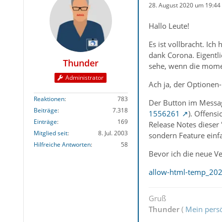
28. August 2020 um 19:44
Hallo Leute!
Es ist vollbracht. I
dank Corona. Eigentl
Thunder
sehe, wenn die momen
Administrator
Ach ja, der Optionen
Reaktionen
783
Der Button im Messag
Beiträge
7.318
1556261
). Offens
Einträge
169
Release Notes dieser 
Mitglied seit
8. Jul. 2003
sondern Feature einfa
Hilfreiche Antworten
58
Bevor ich die neue Ve
allow-html-temp_202
Gruß
Thunder
(
Mein persö