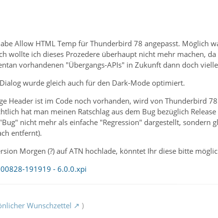
ch habe Allow HTML Temp für Thunderbird 78 angepasst. Möglich w
ich wollte ich dieses Prozedere überhaupt nicht mehr machen, da 
tan vorhandenen "Übergangs-APIs" in Zukunft dann doch viellei
-Dialog wurde gleich auch für den Dark-Mode optimiert.
e Header ist im Code noch vorhanden, wird von Thunderbird 78 a
ichtlich hat man meinen Ratschlag aus dem Bug bezüglich Release 
"Bug" nicht mehr als einfache "Regression" dargestellt, sondern g
ch entfernt).
rsion Morgen (?) auf ATN hochlade, könntet Ihr diese bitte mögli
00828-191919 - 6.0.0.xpi
nlicher Wunschzettel
)