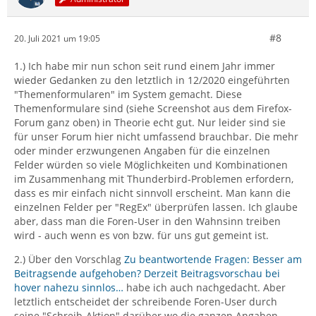
#8
20. Juli 2021 um 19:05
1.) Ich habe mir nun schon seit rund einem Jahr immer
wieder Gedanken zu den letztlich in 12/2020 eingeführten
"Themenformularen" im System gemacht. Diese
Themenformulare sind (siehe Screenshot aus dem Firefox-
Forum ganz oben) in Theorie echt gut. Nur leider sind sie
für unser Forum hier nicht umfassend brauchbar. Die mehr
oder minder erzwungenen Angaben für die einzelnen
Felder würden so viele Möglichkeiten und Kombinationen
im Zusammenhang mit Thunderbird-Problemen erfordern,
dass es mir einfach nicht sinnvoll erscheint. Man kann die
einzelnen Felder per "RegEx" überprüfen lassen. Ich glaube
aber, dass man die Foren-User in den Wahnsinn treiben
wird - auch wenn es von bzw. für uns gut gemeint ist.
2.) Über den Vorschlag
Zu beantwortende Fragen: Besser am
Beitragsende aufgehoben? Derzeit Beitragsvorschau bei
hover nahezu sinnlos…
habe ich auch nachgedacht. Aber
letztlich entscheidet der schreibende Foren-User durch
seine "Schreib-Aktion" darüber wo die ganzen Angaben