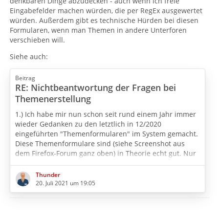
denkbaren Dinge abzudecken - auch wenn ich freie
Eingabefelder machen würden, die per RegEx ausgewertet
würden. Außerdem gibt es technische Hürden bei diesen
Formularen, wenn man Themen in andere Unterforen
verschieben will.
Siehe auch:
Beitrag
RE: Nichtbeantwortung der Fragen bei
Themenerstellung
1.) Ich habe mir nun schon seit rund einem Jahr immer
wieder Gedanken zu den letztlich in 12/2020
eingeführten "Themenformularen" im System gemacht.
Diese Themenformulare sind (siehe Screenshot aus
dem Firefox-Forum ganz oben) in Theorie echt gut. Nur
leider sind sie für unser Forum hier nicht umfassend
brauchbar. Die mehr oder minder erzwungenen
Thunder
Angaben für die einzelnen Felder würden so viele
20. Juli 2021 um 19:05
Möglichkeiten und Kombinationen im Zusammenhang
mit Thunderbird-Problemen erfordern, dass es mir…