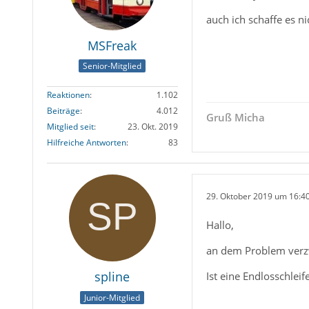
auch ich schaffe es 
MSFreak
Senior-Mitglied
Reaktionen
1.102
Beiträge
4.012
Gruß Micha
Mitglied seit
23. Okt. 2019
Hilfreiche Antworten
83
29. Oktober 2019 um 16:4
Hallo,
an dem Problem verzw
spline
Ist eine Endlosschleife 
Junior-Mitglied