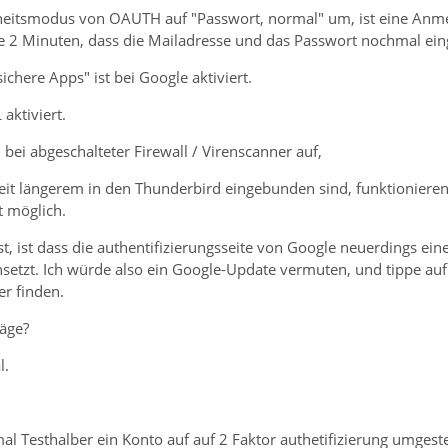
erheitsmodus von OAUTH auf "Passwort, normal" um, ist eine An
e 2 Minuten, dass die Mailadresse und das Passwort nochmal e
sichere Apps" ist bei Google aktiviert.
aktiviert.
h bei abgeschalteter Firewall / Virenscanner auf,
 seit längerem in den Thunderbird eingebunden sind, funktioniere
t möglich.
st, ist dass die authentifizierungsseite von Google neuerdings ein
etzt. Ich würde also ein Google-Update vermuten, und tippe auf 
er finden.
äge?
l.
l Testhalber ein Konto auf auf 2 Faktor authetifizierung umgest