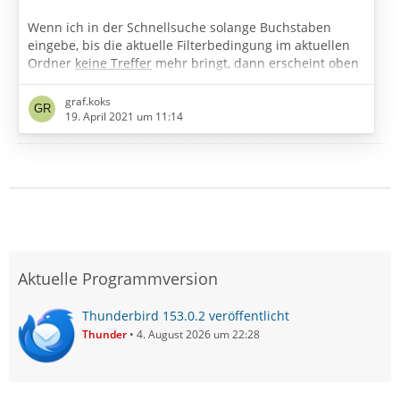
Wenn ich in der Schnellsuche solange Buchstaben
eingebe, bis die aktuelle Filterbedingung im aktuellen
Ordner
keine Treffer
mehr bringt, dann erscheint oben
rechts ein Kästchen mit dem Text "als globale
Volltextsuche in allen Konten fortsetzen / Eingabetaste
graf.koks
drücken".
19. April 2021 um 11:14
Nach Enter werden dann halt alle Mails gefunden, in
denen irgendwo der Suchstring enthalten ist.
Euer Graf
Aktuelle Programmversion
Thunderbird 153.0.2 veröffentlicht
Thunder
4. August 2026 um 22:28