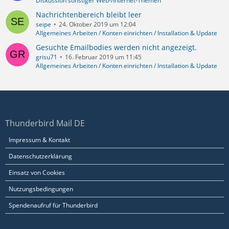
Diskussion sonstiger Web-/Internet-Themen
Nachrichtenbereich bleibt leer
seipe
24. Oktober 2019 um 12:04
Allgemeines Arbeiten / Konten einrichten / Installation & Update
Gesuchte Emailbodies werden nicht angezeigt.
grisu71
16. Februar 2019 um 11:45
Allgemeines Arbeiten / Konten einrichten / Installation & Update
Thunderbird Mail DE
Impressum & Kontakt
Datenschutzerklärung
Einsatz von Cookies
Nutzungsbedingungen
Spendenaufruf für Thunderbird