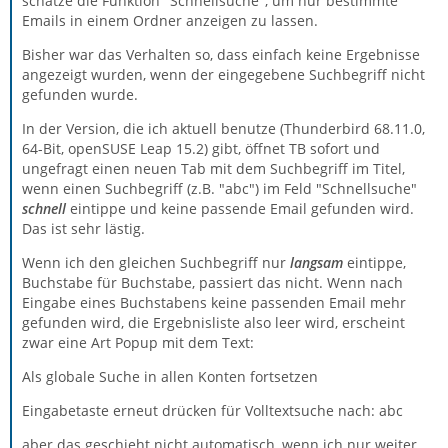
schätze die Funktion "Schnellsuche", um nur bestimmte
Emails in einem Ordner anzeigen zu lassen.
Bisher war das Verhalten so, dass einfach keine Ergebnisse
angezeigt wurden, wenn der eingegebene Suchbegriff nicht
gefunden wurde.
In der Version, die ich aktuell benutze (Thunderbird 68.11.0,
64-Bit, openSUSE Leap 15.2) gibt, öffnet TB sofort und
ungefragt einen neuen Tab mit dem Suchbegriff im Titel,
wenn einen Suchbegriff (z.B. "abc") im Feld "Schnellsuche"
schnell
eintippe und keine passende Email gefunden wird.
Das ist sehr lästig.
Wenn ich den gleichen Suchbegriff nur
langsam
eintippe,
Buchstabe für Buchstabe, passiert das nicht. Wenn nach
Eingabe eines Buchstabens keine passenden Email mehr
gefunden wird, die Ergebnisliste also leer wird, erscheint
zwar eine Art Popup mit dem Text:
Als globale Suche in allen Konten fortsetzen
Eingabetaste erneut drücken für Volltextsuche nach: abc
aber das geschieht nicht automatisch, wenn ich nur weiter