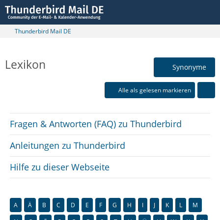
Thunderbird Mail DE
Lexikon
Synonyme
Alle als gelesen markieren
Fragen & Antworten (FAQ) zu Thunderbird
Anleitungen zu Thunderbird
Hilfe zu dieser Webseite
A
Ä
B
C
D
E
F
G
H
I
J
K
L
M