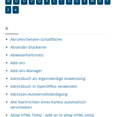
N
O
Ö
P
Q
R
S
T
U
Ü
V
W
X
Y
Z
#
A
Abrufen/Senden-Schaltfläche
Absender blockieren
Abwesenheitsnotiz
Add-ons
Add-ons-Manager
Adressbuch als eigenständige Anwendung
Adressbuch in OpenOffice verwenden
Adressen-Autovervollständigung
Alle Nachrichten eines Kontos automatisch
verschieben
Allow HTML Temp - Add-on to allow HTML (only)